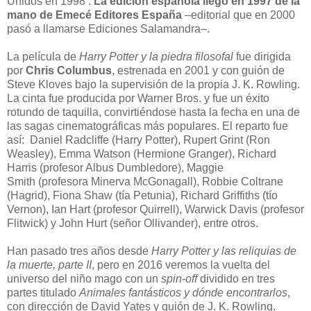
Unidos en 1998 .
La edición española llegó en 1997 de la
mano de Emecé Editores España
–editorial que en 2000
pasó a llamarse Ediciones Salamandra–.
La película de
Harry Potter y la piedra filosofal
fue dirigida
por
Chris Columbus
, estrenada en 2001 y con guión de
Steve Kloves bajo la supervisión de la propia J. K. Rowling.
La cinta fue producida por Warner Bros. y fue un éxito
rotundo de taquilla, convirtiéndose hasta la fecha en una de
las sagas cinematográficas más populares. El reparto fue
así: Daniel Radcliffe (Harry Potter), Rupert Grint (Ron
Weasley), Emma Watson (Hermione Granger), Richard
Harris (profesor Albus Dumbledore), Maggie
Smith (profesora Minerva McGonagall), Robbie Coltrane
(Hagrid), Fiona Shaw (tía Petunia), Richard Griffiths (tío
Vernon), Ian Hart (profesor Quirrell), Warwick Davis (profesor
Flitwick) y John Hurt (señor Ollivander), entre otros.
Han pasado tres años desde
Harry Potter y las reliquias de
la muerte, parte II
, pero en 2016 veremos la vuelta del
universo del niño mago con un
spin-off
dividido en tres
partes titulado
Animales fantásticos y dónde encontrarlos
,
con dirección de David Yates y guión de J. K. Rowling.