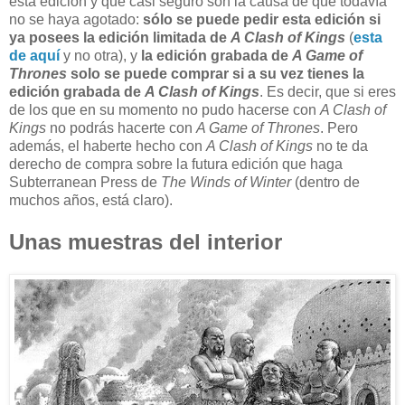
esta edición y que casi seguro son la causa de que todavía
no se haya agotado:
sólo se puede pedir esta edición si
ya posees la edición limitada de
A Clash of Kings
(
esta
de aquí
y no otra), y
la edición grabada de
A Game of
Thrones
solo se puede comprar si a su vez tienes la
edición grabada de
A Clash of Kings
. Es decir, que si eres
de los que en su momento no pudo hacerse con
A Clash of
Kings
no podrás hacerte con
A Game of Thrones
. Pero
además, el haberte hecho con
A Clash of Kings
no te da
derecho de compra sobre la futura edición que haga
Subterranean Press de
The Winds of Winter
(dentro de
muchos años, está claro).
Unas muestras del interior