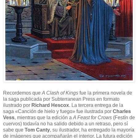
Recordemos que
A Clash of Kings
fue la primera novela de
la saga publicada por Subterranean Press en formato
ilustrado por
Richard Hescox
. La tercera entrega de la
saga «Canción de hielo y fuego» fue ilustrada por
Charles
Vess
, mientras que la edición a
A Feast for Crows
(Festín de
cuervos) todavía no ha salido debido a un retraso, pero sí
sabe que
Tom Canty
, su ilustrador, ha entregado la mayoría
de imágenes que acompañarán el interior. La futura edición