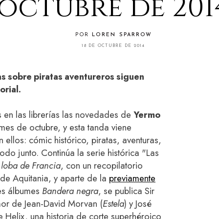
octubre de 201
POR
LOREN SPARROW
18 DE OCTUBRE DE 2014
rias sobre piratas aventureros siguen
orial.
s en las librerías las novedades de
Yermo
mes de octubre, y esta tanda viene
 ellos: cómic histórico, piratas, aventuras,
odo junto. Continúa la serie histórica "Las
a loba de Francia
, con un recopilatorio
de Aquitania, y aparte de la
previamente
es álbumes
Bandera negra
, se publica Sir
mor de Jean-David Morvan (
Estela
) y José
le Helix, una historia de corte superhéroico