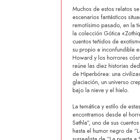
Muchos de estos relatos se
escenarios fantásticos situ
remotísimo pasado, en la ti
la colección Gótica «Zothiq
cuentos teñidos de exotismo
su propio e inconfundible e
Howard y los horrores cósm
reúne las diez historias d
de Hiperbórea: una civilizac
glaciación, un universo c
bajo la nieve y el hielo.
La temática y estilo de estas
encontramos desde el horr
Sathla”, uno de sus cuento
hasta el humor negro de “L
surrealista de “La puerta a