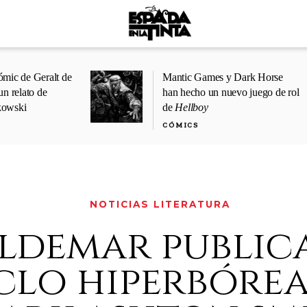
ómic de Geralt de
Mantic Games y Dark Horse
un relato de
han hecho un nuevo juego de rol
kowski
de
Hellboy
CÓMICS
NOTICIAS LITERATURA
ldemar publica
clo hiperbórea