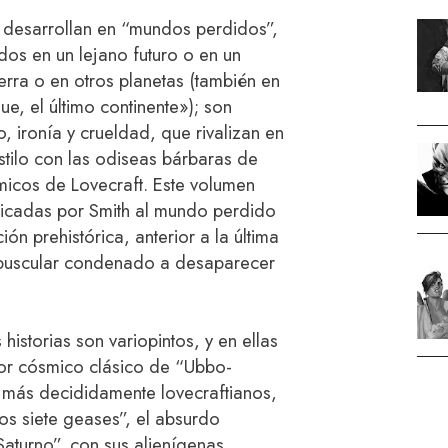
 desarrollan en “mundos perdidos”,
ados en un lejano futuro o en un
erra o en otros planetas (también en
ue, el último continente»); son
, ironía y crueldad, que rivalizan en
stilo con las odiseas bárbaras de
icos de Lovecraft. Este volumen
edicadas por Smith al mundo perdido
ión prehistórica, anterior a la última
repuscular condenado a desaparecer
 historias son variopintos, y en ellas
or cósmico clásico de “Ubbo-
s más decididamente lovecraftianos,
os siete geases”, el absurdo
 Saturno”, con sus alienígenas