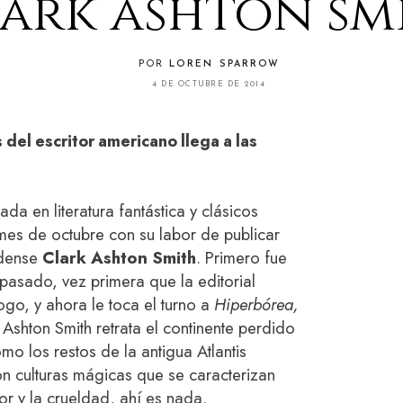
ark ashton sm
POR
LOREN SPARROW
4 DE OCTUBRE DE 2014
del escritor americano llega a las
ada en literatura fantástica y clásicos
 mes de octubre con su labor de publicar
idense
Clark Ashton Smith
. Primero fue
pasado, vez primera que la editorial
ogo, y ahora le toca el turno a
Hiperbórea,
Ashton Smith retrata el continente perdido
o los restos de la antigua Atlantis
n culturas mágicas que se caracterizan
ror y la crueldad, ahí es nada.