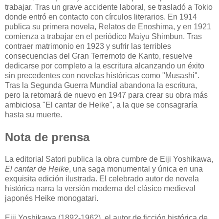
trabajar. Tras un grave accidente laboral, se trasladó a Tokio
donde entró en contacto con círculos literarios. En 1914
publica su primera novela, Relatos de Enoshima, y en 1921
comienza a trabajar en el periódico Maiyu Shimbun. Tras
contraer matrimonio en 1923 y sufrir las terribles
consecuencias del Gran Terremoto de Kanto, resuelve
dedicarse por completo a la escritura alcanzando un éxito
sin precedentes con novelas históricas como "Musashi".
Tras la Segunda Guerra Mundial abandona la escritura,
pero la retomará de nuevo en 1947 para crear su obra más
ambiciosa "El cantar de Heike", a la que se consagraría
hasta su muerte.
Nota de prensa
La editorial Satori publica la obra cumbre de Eiji Yoshikawa,
El cantar de Heike
, una saga monumental y única en una
exquisita edición ilustrada. El celebrado autor de novela
histórica narra la versión moderna del clásico medieval
japonés Heike monogatari.
Eiji Yoshikawa (1892-1962), el autor de ficción histórica de