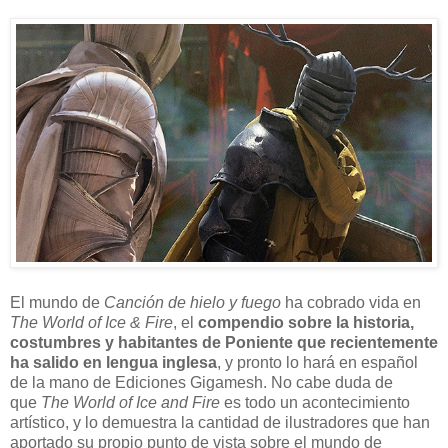
El mundo de
Canción de hielo y fuego
ha cobrado vida en
The World of Ice & Fire
, el
compendio sobre la historia,
costumbres y habitantes de Poniente que recientemente
ha salido en lengua inglesa
, y pronto lo hará en español
de la mano de Ediciones Gigamesh. No cabe duda de
que
The World of Ice and Fire
es todo un acontecimiento
artístico, y lo demuestra la cantidad de ilustradores que han
aportado su propio punto de vista sobre el mundo de