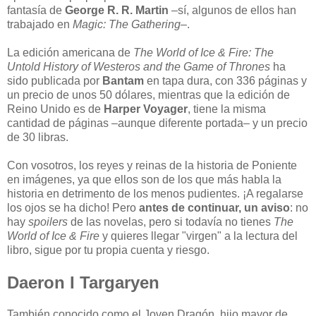
fantasía de
George R. R. Martin
–sí, algunos de ellos han
trabajado en
Magic: The Gathering
–.
La edición americana de
The World of Ice & Fire: The
Untold History of Westeros and the Game of Thrones
ha
sido publicada por
Bantam
en tapa dura, con 336 páginas y
un precio de unos 50 dólares, mientras que la edición de
Reino Unido es de
Harper Voyager
, tiene la misma
cantidad de páginas –aunque diferente portada– y un precio
de 30 libras.
Con vosotros, los reyes y reinas de la historia de Poniente
en imágenes, ya que ellos son de los que más habla la
historia en detrimento de los menos pudientes. ¡A regalarse
los ojos se ha dicho! Pero
antes de continuar, un aviso
: no
hay
spoilers
de las novelas, pero si todavía no tienes
The
World of Ice & Fire
y quieres llegar "virgen" a la lectura del
libro, sigue por tu propia cuenta y riesgo.
Daeron I Targaryen
También conocido como el Joven Dragón, hijo mayor de