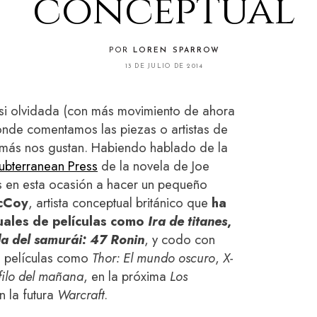
conceptual
POR
LOREN SPARROW
13 DE JULIO DE 2014
si olvidada (con más movimiento de ahora
onde comentamos las piezas o artistas de
e más nos gustan. Habiendo hablado de la
ubterranean Press
de la novela de Joe
 en esta ocasión a hacer un pequeño
cCoy
, artista conceptual británico que
ha
suales de películas como
Ira de titanes
,
a del samurái: 47 Ronin
, y codo con
e películas como
Thor: El mundo oscuro
,
X-
filo del mañana
, en la próxima
Los
n la futura
Warcraft
.