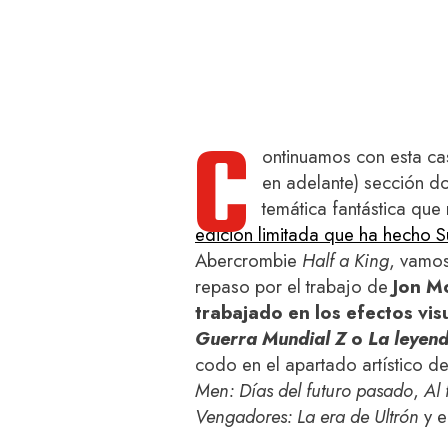
C
ontinuamos con esta ca
en adelante) sección d
temática fantástica qu
edición limitada que ha hecho S
Abercrombie
Half a King
, vamos
repaso por el trabajo de
Jon M
trabajado en los efectos vi
Guerra Mundial Z
o
La leyend
codo en el apartado artístico d
Men: Días del futuro pasado
,
Al 
Vengadores: La era de Ultrón
y e