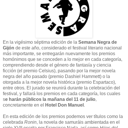
E
n la vigésimo séptima edición de la
Semana Negra de
Gijón
de este año, considerado el festival literario nacional
más importante, se entregarán nuevamente los premios
homónimos que se conceden a lo mejor en cada categoría,
comprendiendo desde el género de fantasía y ciencia
ficción (el premio Celsius), pasando por la mejor novela
negra del año pasado (premio Dashiel Hammett) o la
otorgada a la mejor novela histórica (premio Espartaco),
entre otros. El jurado se reunirá durante la celebración del
festival, y fallará los premios en cada categoría, los cuales
s
e harán públicos la mañana del 11 de julio
,
concretamente en el
Hotel Don Manuel
.
En esta edición de los premios podemos ver títulos como la
celebrada
Ronin
, la novela de samuráis ambientada en el
siglo XVII escrita por Francisco Narla, así como
Hijos del