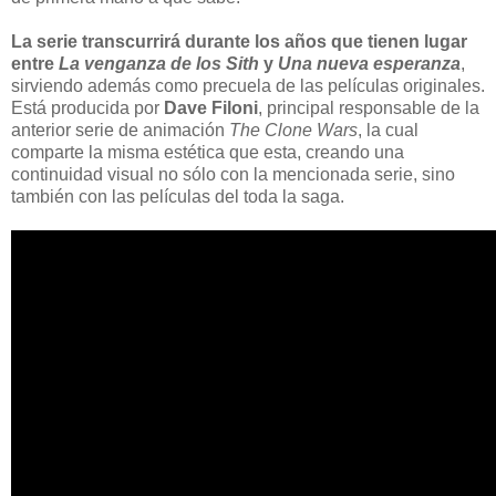
La serie transcurrirá durante los años que tienen lugar
entre
La venganza de los Sith
y
Una nueva esperanza
,
sirviendo además como precuela de las películas originales.
Está producida por
Dave Filoni
, principal responsable de la
anterior serie de animación
The Clone Wars
, la cual
comparte la misma estética que esta, creando una
continuidad visual no sólo con la mencionada serie, sino
también con las películas del toda la saga.