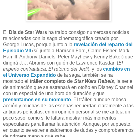
E
l
Día de Star Wars
ha traído consigo numerosas noticias
relacionadas con la saga cinematográfica creada por
George Lucas, porque junto a la
revelación del reparto del
Episodio VII
(sí, junto a Harrison Ford, Carrie Fisher, Mark
Hamill, Anthony Daniels, Peter Mayhew y Kenny Baker) que
dirigirá J. J. Abrams con guión de Lawrence Kasdan (
El
imperio contraataca
,
El retorno del Jedi
), y los
cambios en
el Universo Expandido
de la saga, también se ha
mostrado el
tráiler completo de
Star Wars Rebels
, la serie
de animación que se estrenará en otoño en Disney Channel
con un especial de una hora de duración y que
presentamos en su momento
. El tráiler, aunque rebosa
acción y muchas de las escenas recuerdan claramente a las
antiguas películas, en mi opinión personal se me antoja un
poco soso, como si le faltara mostrar más momentos
especulares para llamar la atención. Aunque, por supuesto,
en cuanto se estrene saldremos de dudas y comprobaremos
de primera mano a qué sabe.