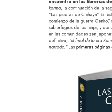
encuentra en las librerías 
karma
, la continuación de la sa
"Las piedras de Chihaya". En e
comienzo de la guerra Genkō, co
subterfugios de los ninja, y do
en las comunidades zen japonesa
definitiva,
"el final de la era K
narrado."
Las
primeras páginas