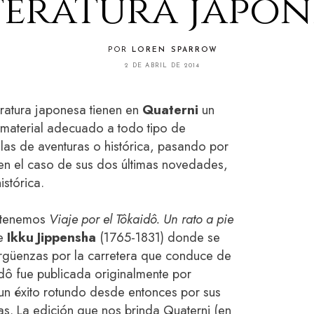
teratura japon
POR
LOREN SPARROW
2 DE ABRIL DE 2014
teratura japonesa tienen en
Quaterni
un
n material adecuado a todo tipo de
las de aventuras o histórica, pasando por
en el caso de sus dos últimas novedades,
istórica.
 tenemos
Viaje por el Tôkaidô. Un rato a pie
de
Ikku Jippensha
(1765-1831) donde se
ergüenzas por la carretera que conduce de
idô fue publicada originalmente por
n éxito rotundo desde entonces por sus
as. La edición que nos brinda Quaterni (en