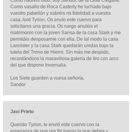
Como habréis oído, soy Sandor, de la casa Clegane.
Como vasallo de Roca Casterly he luchado bajo
vuestro pabellón y sabréis mi fidelidad a vuestra
casa, lord Tyrion.
Os envío este cuervo para
solicitaros una gracia. Os ruego anuléis el
matrimonio con la joven Sansa de la casa Stark y me
permitáis desposarme con ella. De tal modo la casa
Lannister y la casa Stark quedarán unidas bajo la
tutela del Trono de Hierro.
Sin más me despido,
recordándoos la maravillosa galería de tiro con arco
del que dispone Invernalia.
Los Siete guarden a vuesa señoría,
Sandor
Javi Prieto
Querido Tyrion, te envió este cuervo con la
esperanza de que por fin hagas lo que debes y