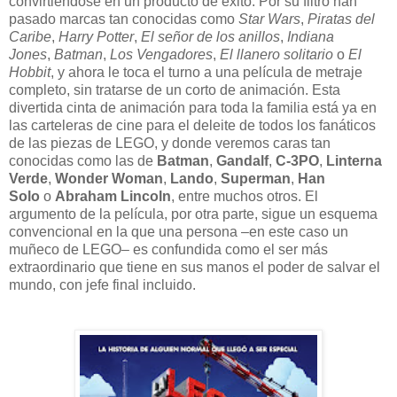
convirtiéndose en un producto de éxito. Por su filtro han
pasado marcas tan conocidas como
Star Wars
,
Piratas del
Caribe
,
Harry Potter
,
El señor de los anillos
,
Indiana
Jones
,
Batman
,
Los Vengadores
,
El llanero solitario
o
El
Hobbit
, y ahora le toca el turno a una película de metraje
completo, sin tratarse de un corto de animación. Esta
divertida cinta de animación para toda la familia está ya en
las carteleras de cine para el deleite de todos los fanáticos
de las piezas de LEGO, y donde veremos caras tan
conocidas como las de
Batman
,
Gandalf
,
C-3PO
,
Linterna
Verde
,
Wonder Woman
,
Lando
,
Superman
,
Han
Solo
o
Abraham Lincoln
, entre muchos otros. El
argumento de la película, por otra parte, sigue un esquema
convencional en la que una persona –en este caso un
muñeco de LEGO– es confundida como el ser más
extraordinario que tiene en sus manos el poder de salvar el
mundo, con jefe final incluido.