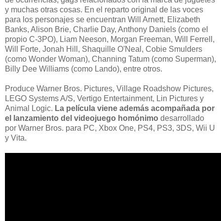
y muchas otras cosas. En el reparto original de las voces
para los personajes se encuentran Will Arnett, Elizabeth
Banks, Alison Brie, Charlie Day, Anthony Daniels (como el
propio C-3PO), Liam Neeson, Morgan Freeman, Will Ferrell,
Will Forte, Jonah Hill, Shaquille O'Neal, Cobie Smulders
(como Wonder Woman), Channing Tatum (como Superman),
Billy Dee Williams (como Lando), entre otros.
Produce Warner Bros. Pictures, Village Roadshow Pictures,
LEGO Systems A/S, Vertigo Entertainment, Lin Pictures y
Animal Logic.
La película viene además acompañada por
el lanzamiento del videojuego homónimo
desarrollado
por Warner Bros. para PC, Xbox One, PS4, PS3, 3DS, Wii U
y Vita.