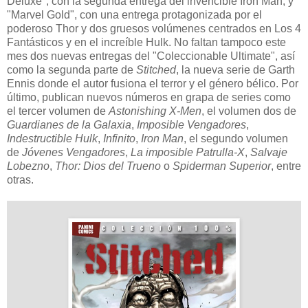
Deluxe", con la segunda entrega del invencible Iron Man, y
"Marvel Gold", con una entrega protagonizada por el
poderoso Thor y dos gruesos volúmenes centrados en Los 4
Fantásticos y en el increíble Hulk. No faltan tampoco este
mes dos nuevas entregas del "Coleccionable Ultimate", así
como la segunda parte de
Stitched
, la nueva serie de Garth
Ennis donde el autor fusiona el terror y el género bélico. Por
último, publican nuevos números en grapa de series como
el tercer volumen de
Astonishing X-Men
, el volumen dos de
Guardianes de la Galaxia
,
Imposible Vengadores
,
Indestructible Hulk
,
Infinito
,
Iron Man
, el segundo volumen
de
Jóvenes Vengadores
,
La imposible Patrulla-X
,
Salvaje
Lobezno
,
Thor: Dios del Trueno
o
Spiderman Superior
, entre
otras.