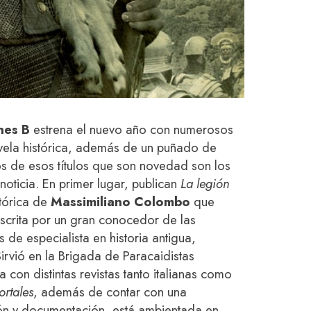
nes B
estrena el nuevo año con numerosos
ovela histórica, además de un puñado de
Dos de esos títulos que son novedad son los
oticia. En primer lugar, publican
La legión
stórica de
Massimiliano Colombo
que
 escrita por un gran conocedor de las
de especialista en historia antigua,
Sirvió en la Brigada de Paracaidistas
 con distintas revistas tanto italianas como
ortales
, además de contar con una
ón y documentación, está ambientada en