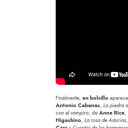
Finalmente,
en bolsillo
aparece
Antonio Cabanas
,
La piedra 
con el vampiro
, de
Anne Rice
,
Higashino
,
La rosa de Asturias
Carr
y
Cuentos de los hermanos