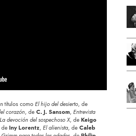
n títulos como
El hijo del desierto
, de
del corazón
, de
C. J. Sansom
,
Entrevista
La devoción del sospechoso X
, de
Keigo
, de
Iny Lorentz
,
El alienista
, de
Caleb
 Grimm para todas las edades
, de
Philip