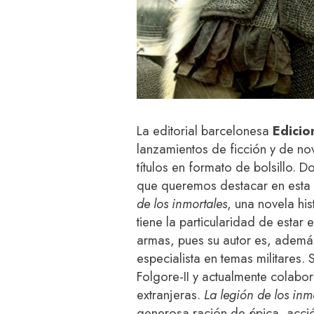
La editorial barcelonesa
Edicio
lanzamientos de ficción y de n
títulos en formato de bolsillo. 
que queremos destacar en esta n
de los inmortales
, una novela hi
tiene la particularidad de estar
armas, pues su autor es, además 
especialista en temas militares. 
Folgore-II y actualmente colabora
extranjeras.
La legión de los inm
generosa ración de épica, acci