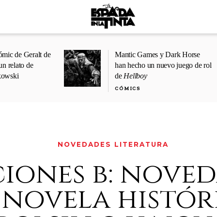
ómic de Geralt de
Mantic Games y Dark Horse
un relato de
han hecho un nuevo juego de rol
kowski
de
Hellboy
CÓMICS
NOVEDADES LITERATURA
ciones b: nove
 novela histór