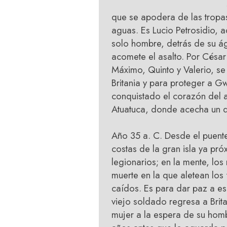
que se apodera de las tropas
aguas. Es Lucio Petrosidio, 
solo hombre, detrás de su águ
acomete el asalto. Por Césa
Máximo, Quinto y Valerio, se 
Britania y para proteger a Gw
conquistado el corazón del a
Atuatuca, donde acecha un d
Año 35 a. C. Desde el puent
costas de la gran isla ya pró
legionarios; en la mente, lo
muerte en la que aletean lo
caídos.
Es para dar paz a es
viejo soldado regresa a Brit
mujer a la espera de su hombr