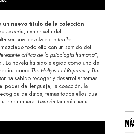
ca
un nuevo título de la colección
 de
Lexicón
, una novela del
lta ser una mezcla entre
thriller
, mezclado todo ello con un sentido del
teresante crítica de la psicología humana"
,
ial. La novela ha sido elegida como uno de
r medios como
The Hollywood Reporter
y
The
tor ha sabido recoger y desarrollar temas
el poder del lenguaje, la coacción, la
 recogida de datos, temas todos ellos que
ue otra manera.
Lexicón
también tiene
MÁ