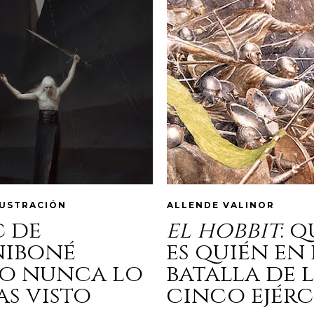
LUSTRACIÓN
ALLENDE VALINOR
c de
el hobbit
: 
niboné
es quién en 
o nunca lo
batalla de 
as visto
cinco ejérc