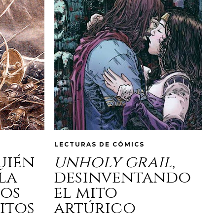
LECTURAS DE CÓMICS
quién
unholy grail
,
la
desinventando
los
el mito
itos
artúrico