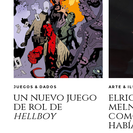
JUEGOS & DADOS
ARTE & I
un nuevo juego
elri
de rol de
mel
hellboy
com
habí