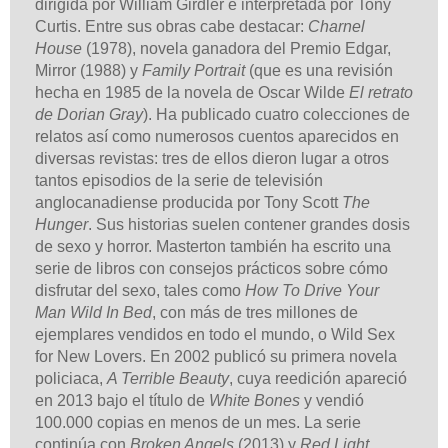
dirigida por William Girdler e interpretada por Tony
Curtis. Entre sus obras cabe destacar:
Charnel
House
(1978), novela ganadora del Premio Edgar,
Mirror (1988) y
Family Portrait
(que es una revisión
hecha en 1985 de la novela de Oscar Wilde
El retrato
de Dorian Gray
). Ha publicado cuatro colecciones de
relatos así como numerosos cuentos aparecidos en
diversas revistas: tres de ellos dieron lugar a otros
tantos episodios de la serie de televisión
anglocanadiense producida por Tony Scott
The
Hunger
. Sus historias suelen contener grandes dosis
de sexo y horror. Masterton también ha escrito una
serie de libros con consejos prácticos sobre cómo
disfrutar del sexo, tales como
How To Drive Your
Man Wild In Bed
, con más de tres millones de
ejemplares vendidos en todo el mundo, o Wild Sex
for New Lovers. En 2002 publicó su primera novela
policiaca,
A Terrible Beauty
, cuya reedición apareció
en 2013 bajo el título de
White Bones
y vendió
100.000 copias en menos de un mes. La serie
continúa con
Broken Angels
(2013) y
Red Light