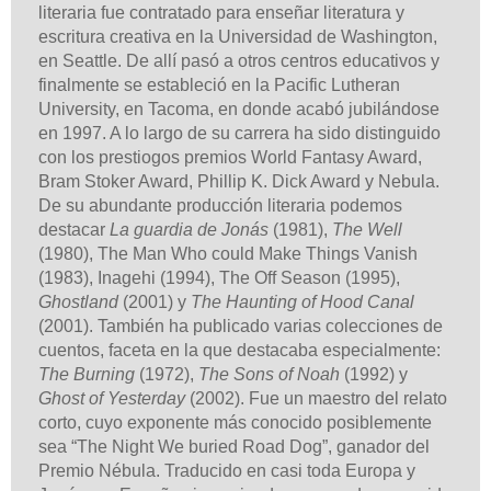
literaria fue contratado para enseñar literatura y
escritura creativa en la Universidad de Washington,
en Seattle. De allí pasó a otros centros educativos y
finalmente se estableció en la Pacific Lutheran
University, en Tacoma, en donde acabó jubilándose
en 1997. A lo largo de su carrera ha sido distinguido
con los prestiogos premios World Fantasy Award,
Bram Stoker Award, Phillip K. Dick Award y Nebula.
De su abundante producción literaria podemos
destacar
La guardia de Jonás
(1981),
The Well
(1980), The Man Who could Make Things Vanish
(1983), Inagehi (1994), The Off Season (1995),
Ghostland
(2001) y
The Haunting of Hood Canal
(2001). También ha publicado varias colecciones de
cuentos, faceta en la que destacaba especialmente:
The Burning
(1972),
The Sons of Noah
(1992) y
Ghost of Yesterday
(2002). Fue un maestro del relato
corto, cuyo exponente más conocido posiblemente
sea “The Night We buried Road Dog”, ganador del
Premio Nébula. Traducido en casi toda Europa y