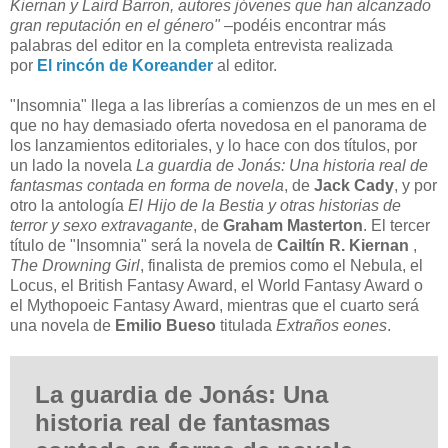
Kiernan y Laird Barron, autores jóvenes que han alcanzado
gran reputación en el género" –
podéis encontrar más
palabras del editor en la completa entrevista realizada
por
El rincón de Koreander
al editor.
"Insomnia" llega a las librerías a comienzos de un mes en el
que no hay demasiado oferta novedosa en el panorama de
los lanzamientos editoriales, y lo hace con dos títulos, por
un lado la novela
La guardia de Jonás: Una historia real de
fantasmas contada en forma de novela
, de
Jack Cady
, y por
otro la antología
El Hijo de la Bestia y otras historias de
terror y sexo extravagante
, de
Graham Masterton
. El tercer
título de "Insomnia" será la novela de
Cailtín R. Kiernan
,
The Drowning Girl
, finalista de premios como el Nebula, el
Locus, el British Fantasy Award, el World Fantasy Award o
el Mythopoeic Fantasy Award, mientras que el cuarto será
una novela de
Emilio Bueso
titulada
Extraños eones
.
La guardia de Jonás: Una
historia real de fantasmas