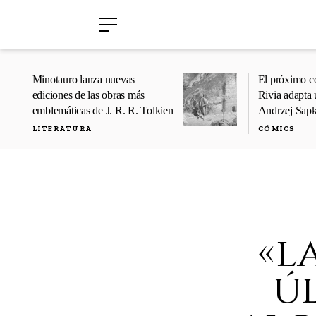
›
›
Minotauro lanza nuevas
El próximo c
ediciones de las obras más
Rivia adapta 
emblemáticas de J. R. R. Tolkien
Andrzej Sap
LITERATURA
CÓMICS
«l
ú