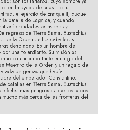
dad: son los tártaros, cuyo nombre ya
ado en la ayuda de unas tropas
titud, el ejército de Enrique II, duque
n la batalla de Legnica, y cuando
ontrarán ciudades arrasadas y
e regreso de Tierra Santa, Eustachius
ro de la Orden de los caballeros
ierras desoladas. Es un hombre de
por una fe ardiente. Su misión es
ciano con un importante encargo del
n Maestro de la Orden y un regalo de
 cuajada de gemas que había
madre del emperador Constantino.
de batallas en Tierra Santa, Eustachius
 infieles más peligrosos que los turcos
n mucho más cerca de las fronteras del