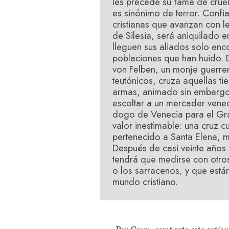
les precede su fama de cruel
es sinónimo de terror. Confi
cristianas que avanzan con len
de Silesia, será aniquilado e
lleguen sus aliados solo enc
poblaciones que han huido. D
von Felben, un monje guerre
teutónicos, cruza aquellas t
armas, animado sin embargo 
escoltar a un mercader vene
dogo de Venecia para el Gra
valor inestimable: una cruz
pertenecido a Santa Elena, 
Después de casi veinte años 
tendrá que medirse con otros
o los sarracenos, y que está
mundo cristiano.