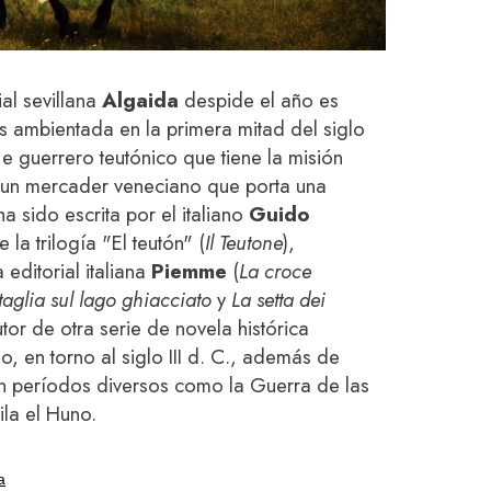
al sevillana
Algaida
despide el año es
as ambientada en la primera mitad del siglo
e guerrero teutónico que tiene la misión
a un mercader veneciano que porta una
ha sido escrita por el italiano
Guido
e la trilogía "El teutón" (
Il Teutone
),
editorial italiana
Piemme
(
La croce
taglia sul lago ghiacciato
y
La setta dei
or de otra serie de novela histórica
, en torno al siglo III d. C., además de
en períodos diversos como la Guerra de las
ila el Huno.
a