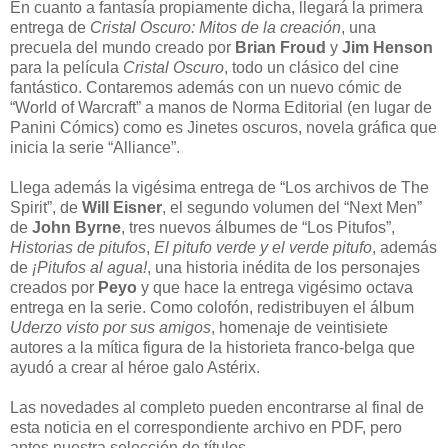
En cuanto a fantasía propiamente dicha, llegará la primera
entrega de
Cristal Oscuro: Mitos de la creación
, una
precuela del mundo creado por
Brian Froud
y
Jim Henson
para la película
Cristal Oscuro
, todo un clásico del cine
fantástico. Contaremos además con un nuevo cómic de
“World of Warcraft” a manos de Norma Editorial (en lugar de
Panini Cómics) como es Jinetes oscuros, novela gráfica que
inicia la serie “Alliance”.
Llega además la vigésima entrega de “Los archivos de The
Spirit”, de
Will Eisner
, el segundo volumen del “Next Men”
de
John Byrne
, tres nuevos álbumes de “Los Pitufos”,
Historias de pitufos
,
El pitufo verde y el verde pitufo
, además
de
¡Pitufos al agua!
, una historia inédita de los personajes
creados por
Peyo
y que hace la entrega vigésimo octava
entrega en la serie. Como colofón, redistribuyen el álbum
Uderzo visto por sus amigos
, homenaje de veintisiete
autores a la mítica figura de la historieta franco-belga que
ayudó a crear al héroe galo Astérix.
Las novedades al completo pueden encontrarse al final de
esta noticia en el correspondiente archivo en PDF, pero
antes nuestra selección de títulos.