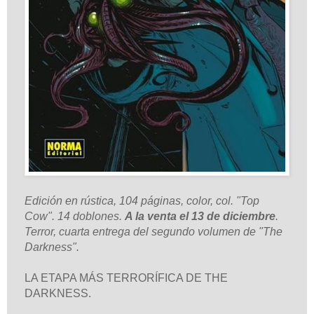
Edición en rústica, 104 páginas, color, col. "Top
Cow". 14 doblones.
A la venta el 13 de diciembre
.
Terror, cuarta entrega del segundo volumen de "The
Darkness".
LA ETAPA MÁS TERRORÍFICA DE THE
DARKNESS.