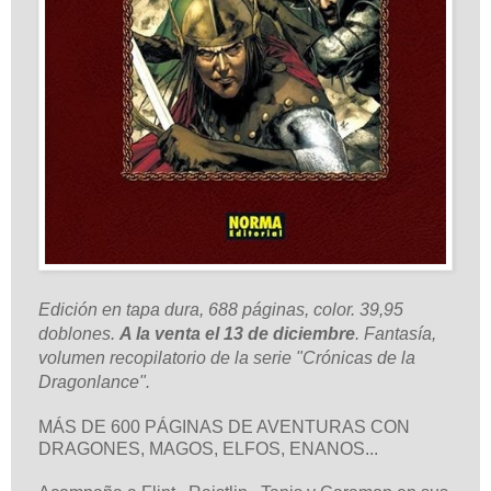
Edición en tapa dura, 688 páginas, color. 39,95
doblones.
A la venta el 13 de diciembre
. Fantasía,
volumen recopilatorio de la serie "Crónicas de la
Dragonlance".
MÁS DE 600 PÁGINAS DE AVENTURAS CON
DRAGONES, MAGOS, ELFOS, ENANOS...