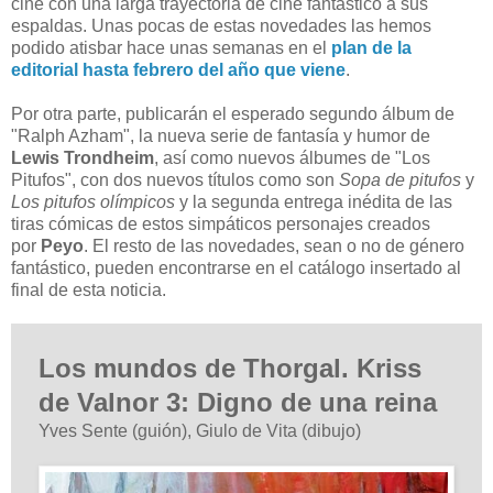
cine con una larga trayectoria de cine fantástico a sus
espaldas. Unas pocas de estas novedades las hemos
podido atisbar hace unas semanas en el
plan de la
editorial hasta febrero del año que viene
.
Por otra parte, publicarán el esperado segundo álbum de
"Ralph Azham", la nueva serie de fantasía y humor de
Lewis Trondheim
, así como nuevos álbumes de "Los
Pitufos", con dos nuevos títulos como son
Sopa de pitufos
y
Los pitufos olímpicos
y
la segunda entrega inédita de las
tiras cómicas de estos simpáticos personajes creados
por
Peyo
. El resto de las novedades, sean o no de género
fantástico, pueden encontrarse en el catálogo insertado al
final de esta noticia.
Los mundos de Thorgal. Kriss
de Valnor 3: Digno de una reina
Yves Sente (guión), Giulo de Vita (dibujo)