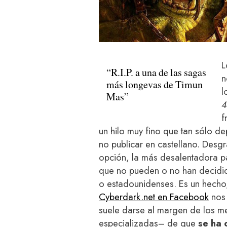
L
“R.I.P. a una de las sagas
n
más longevas de Timun
l
Mas”
4
f
un hilo muy fino que tan sólo d
no publicar en castellano. Des
opción, la más desalentadora pa
que no pueden o no han decidido
o estadounidenses. Es un hecho,
Cyberdark.net en Facebook
nos 
suele darse al margen de los m
especializadas– de que
se ha