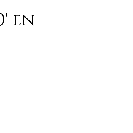
y
' en