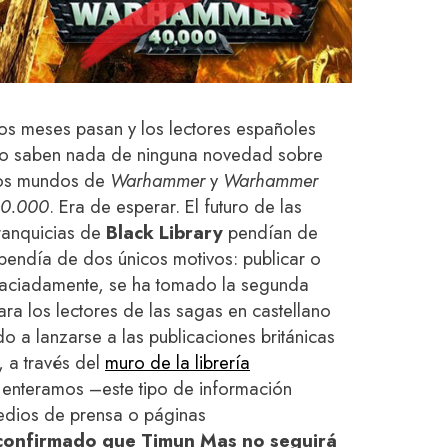
os meses pasan y los lectores españoles
o saben nada de ninguna novedad sobre
os mundos de
Warhammer
y
Warhammer
0.000
. Era de esperar. El futuro de las
ranquicias de
Black Library
pendían de
ependía de dos únicos motivos: publicar o
graciadamente, se ha tomado la segunda
ra los lectores de las sagas en castellano
 a lanzarse a las publicaciones británicas
 a través del
muro de la librería
enteramos –este tipo de información
edios de prensa o páginas
 confirmado que Timun Mas no seguirá