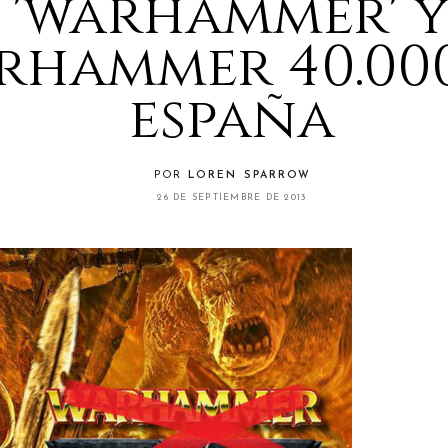
'warhammer' 
rhammer 40.000
españa
POR
LOREN SPARROW
26 DE SEPTIEMBRE DE 2013