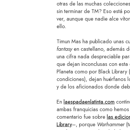
otras de las muchas coleccione
sin terminar de TM? Eso está po
ver, aunque que nadie alce víto
ello.
Timun Mas ha publicado unas c
fantasy
en castellano, además d
una cifra nada despreciable para
que dejan inconclusas con esta
Planeta como por Black Library 
condiciones), dejan huérfanos lo
y de los aficionados donde debe
En
laespadaenlatinta.com
conti
ambas franquicias como hemos 
comentario fue sobre
las edicio
Library
–, porque
Warhammer
(