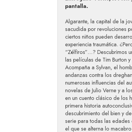
pantalla.
Algarante, la capital de la j
sacudida por revoluciones pol
ciertos niños pueden desarr
experiencia traumática. ¿Per
“Zélfiros”…? Descubrimos un
las películas de Tim Burton y
Acompaña a Sylvan, el hombr
andanzas contra los dreghans.
numerosas influencias del a
novelas de Julio Verne y a l
en un cuento clásico de los
primera historia autoconclusi
descubrimiento del bien y de
serie para todas las edades 
el que se alterna lo macabro