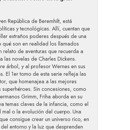
oven República de Beremhilt, está
íticas y tecnológicas. Allí, cuentan que
ollar extraños poderes después de una
o qué son en realidad los llamados
 relato de aventuras que recuerda a
 a las novelas de Charles Dickens.
e árbol, y al profesor Wernes en sus
 El 1er tomo de esta serie refleja las
utor, que homenajea a las mejores
os superhéroes. Sin concesiones, como
 hermanos Grimm, Friha aborda en su
va temas claves de la infancia, como el
l mal o la evolución del cuerpo. Una
que consigue crear un universo rico, en
 del entorno y la luz que desprenden