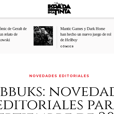
ómic de Geralt de
Mantic Games y Dark Horse
un relato de
han hecho un nuevo juego de rol
kowski
de
Hellboy
CÓMICS
NOVEDADES EDITORIALES
ibbuks: noveda
editoriales pa