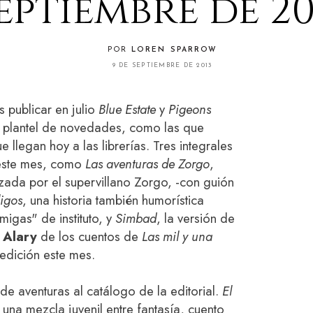
eptiembre de 20
POR
LOREN SPARROW
9 DE SEPTIEMBRE DE 2013
 publicar en julio
Blue Estate
y
Pigeons
n plantel de novedades, como las que
 llegan hoy a las librerías. Tres integrales
l este mes, como
Las aventuras de Zorgo
,
zada por el supervillano Zorgo, -con guión
igos
, una historia también humorística
migas" de instituto, y
Simbad
, la versión de
 Alary
de los cuentos de
Las mil y una
 edición este mes.
 de aventuras al catálogo de la editorial.
El
una mezcla juvenil entre fantasía, cuento