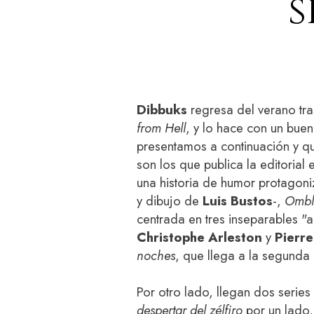
s
Dibbuks
regresa del verano tras
from Hell
, y lo hace con un bue
presentamos a continuación y que
son los que publica la editoria
una historia de humor protagoni
y dibujo de
Luis Bustos
-,
Ombl
centrada en tres inseparables "a
Christophe Arleston
y
Pierre
noches
, que llega a la segunda
Por otro lado, llegan dos series
despertar del zélfiro
por un lado, 