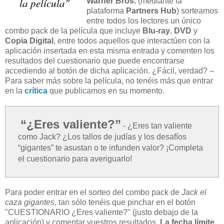
la película"
Warner Bros.
(mediante la
plataforma
Partners Hub
) sorteamos
entre todos los lectores un único
combo pack de la película que incluye
Blu-ray
,
DVD
y
Copia Digital
, entre todos aquellos que interactúen con la
aplicación insertada en esta misma entrada y comenten los
resultados del cuestionario que puede encontrarse
accediendo al botón de dicha aplicación. ¿Fácil, verdad? –
Para saber más sobre la película, no tenéis más que entrar
en la
crítica
que publicamos en su momento.
“¿Eres valiente?”
- ¿Eres tan valiente
como Jack? ¿Los tallos de judías y los desafíos
“gigantes” te asustan o te infunden valor? ¡Completa
el cuestionario para averiguarlo!
Para poder entrar en el sorteo del combo pack de
Jack el
caza gigantes
, tan sólo tenéis que pinchar en el botón
"CUESTIONARIO ¿Eres valiente?" (justo debajo de la
aplicación) y comentar vuestros resultados.
La fecha límite