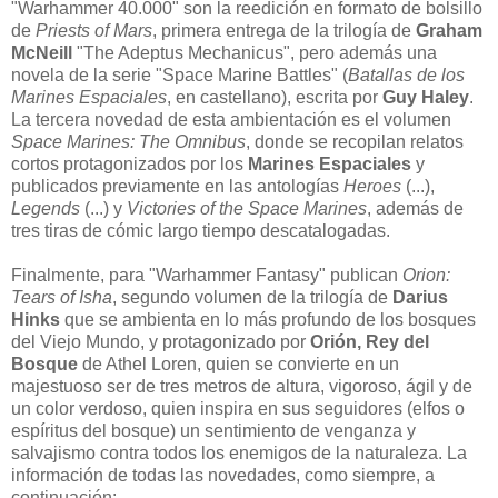
"Warhammer 40.000" son la reedición en formato de bolsillo
de
Priests of Mars
, primera entrega de la trilogía de
Graham
McNeill
"The Adeptus Mechanicus", pero además una
novela de la serie "Space Marine Battles" (
Batallas de los
Marines Espaciales
, en castellano), escrita por
Guy Haley
.
La tercera novedad de esta ambientación es el volumen
Space Marines: The Omnibus
, donde se recopilan relatos
cortos protagonizados por los
Marines Espaciales
y
publicados previamente en las antologías
Heroes
(...),
Legends
(...) y
Victories of the Space Marines
, además de
tres tiras de cómic largo tiempo descatalogadas.
Finalmente, para "Warhammer Fantasy" publican
Orion:
Tears of Isha
, segundo volumen de la trilogía de
Darius
Hinks
que se ambienta en lo más profundo de los bosques
del Viejo Mundo, y protagonizado por
Orión, Rey del
Bosque
de Athel Loren, quien se convierte en un
majestuoso ser de tres metros de altura, vigoroso, ágil y de
un color verdoso, quien inspira en sus seguidores (elfos o
espíritus del bosque) un sentimiento de venganza y
salvajismo contra todos los enemigos de la naturaleza. La
información de todas las novedades, como siempre, a
continuación: