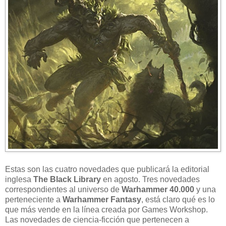
Estas son las cuatro novedades que publicará la editorial
inglesa
The Black Library
en agosto. Tres novedades
correspondientes al universo de
Warhammer 40.000
y una
perteneciente a
Warhammer Fantasy
, está claro qué es lo
que más vende en la línea creada por Games Workshop.
Las novedades de ciencia-ficción que pertenecen a