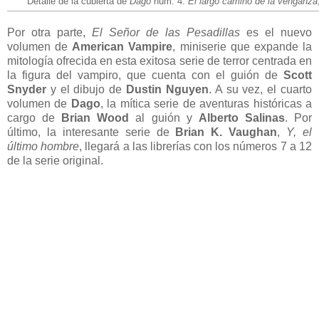
Detalle de la cubierta de
Dago
núm. 4:
El largo camino de la venganza
Por otra parte,
El Señor de las Pesadillas
es el nuevo
volumen de
American Vampire
, miniserie que expande la
mitología ofrecida en esta exitosa serie de terror centrada en
la figura del vampiro, que cuenta con el guión de
Scott
Snyder
y el dibujo de
Dustin Nguyen
. A su vez, el cuarto
volumen de
Dago
, la mítica serie de aventuras históricas a
cargo de
Brian Wood
al guión y
Alberto Salinas
. Por
último, la interesante serie de
Brian K. Vaughan
,
Y, el
último hombre
, llegará a las librerías con los números 7 a 12
de la serie original.