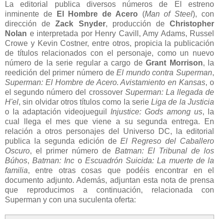
La editorial publica diversos números de El estreno
inminente de
El Hombre de Acero
(
Man of Steel
), con
dirección de
Zack Snyder
, producción de
Christopher
Nolan
e interpretada por Henry Cavill, Amy Adams, Russel
Crowe y Kevin Costner, entre otros, propicia la publicación
de títulos relacionados con el personaje, como un nuevo
número de la serie regular a cargo de
Grant Morrison
, la
reedición del primer número de
El mundo contra Superman
,
Superman: El Hombre de Acero. Avistamiento en Kansas
, o
el segundo número del crossover
Superman: La llegada de
H'el
, sin olvidar otros títulos como la serie
Liga de la Justicia
o la adaptación videojueguil
Injustice: Gods among us
, la
cual llega el mes que viene a su segunda entrega. En
relación a otros personajes del Universo DC, la editorial
publica la segunda edición de
El Regreso del Caballero
Oscuro
, el primer número de
Batman: El Tribunal de los
Búhos
,
Batman: Inc
o
Escuadrón Suicida: La muerte de la
familia
, entre otras cosas que podéis encontrar en el
documento adjunto. Además, adjuntan esta nota de prensa
que reproducimos a continuación, relacionada con
Superman y con una suculenta oferta: