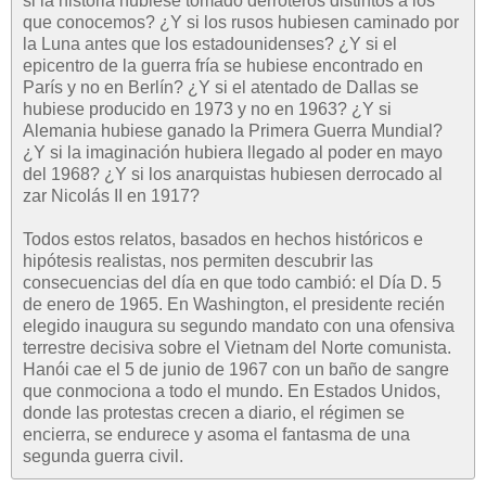
si la historia hubiese tomado derroteros distintos a los
que conocemos? ¿Y si los rusos hubiesen caminado por
la Luna antes que los estadounidenses? ¿Y si el
epicentro de la guerra fría se hubiese encontrado en
París y no en Berlín? ¿Y si el atentado de Dallas se
hubiese producido en 1973 y no en 1963? ¿Y si
Alemania hubiese ganado la Primera Guerra Mundial?
¿Y si la imaginación hubiera llegado al poder en mayo
del 1968? ¿Y si los anarquistas hubiesen derrocado al
zar Nicolás II en 1917?
Todos estos relatos, basados en hechos históricos e
hipótesis realistas, nos permiten descubrir las
consecuencias del día en que todo cambió: el Día D. 5
de enero de 1965. En Washington, el presidente recién
elegido inaugura su segundo mandato con una ofensiva
terrestre decisiva sobre el Vietnam del Norte comunista.
Hanói cae el 5 de junio de 1967 con un baño de sangre
que conmociona a todo el mundo. En Estados Unidos,
donde las protestas crecen a diario, el régimen se
encierra, se endurece y asoma el fantasma de una
segunda guerra civil.