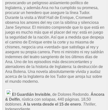
provocando un peligroso aislamiento político de
Inglaterra, y además Ana no ha cumplido su promesa,
procurar un heredero que asegure la línea Tudor.
Durante la visita a Wolf Hall de Enrique, Cromwell
observa los amores del rey con la sibilina y silenciosa
Jane Seymour. El ministro comprende que lo que está en
juego es mucho más que el placer del rey: está en juego
la seguridad de la nación. Así que a medida que despeja
el camino de Enrique entre la corte y su miasma de
chismes, negocia una «verdad» que satisfaga al rey y
asegure su propia carrera. Pero ni ministro ni rey saldrán
indemnes del teatro sangriento de los últimos días de
Ana. Uno de los episodios más desconcertantes y
aterradores de la historia de Inglaterra: la destrucción de
Ana Bolena. Una novela absolutamente vívida y audaz
acerca de la Inglaterra de los Tudor que arroja luz sobre
el mundo moderno.
El Guardián Invisible,
de Dolores Redondo.
Áncora
& Delfin
, rústica con solapas, 440 páginas. 18,50
doblones.
A la venta desde el 15 de enero
.
Thriller
,
Independiente.