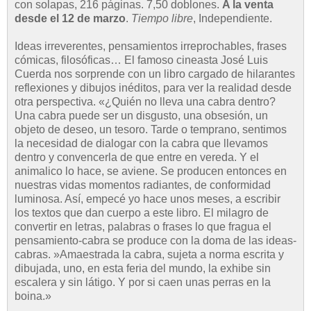
con solapas, 216 páginas. 7,50 doblones.
A la venta
desde el 12 de marzo
.
Tiempo libre
, Independiente.
Ideas irreverentes, pensamientos irreprochables, frases
cómicas, filosóficas… El famoso cineasta José Luis
Cuerda nos sorprende con un libro cargado de hilarantes
reflexiones y dibujos inéditos, para ver la realidad desde
otra perspectiva. «¿Quién no lleva una cabra dentro?
Una cabra puede ser un disgusto, una obsesión, un
objeto de deseo, un tesoro. Tarde o temprano, sentimos
la necesidad de dialogar con la cabra que llevamos
dentro y convencerla de que entre en vereda. Y el
animalico lo hace, se aviene. Se producen entonces en
nuestras vidas momentos radiantes, de conformidad
luminosa. Así, empecé yo hace unos meses, a escribir
los textos que dan cuerpo a este libro. El milagro de
convertir en letras, palabras o frases lo que fragua el
pensamiento-cabra se produce con la doma de las ideas-
cabras. »Amaestrada la cabra, sujeta a norma escrita y
dibujada, uno, en esta feria del mundo, la exhibe sin
escalera y sin látigo. Y por si caen unas perras en la
boina.»