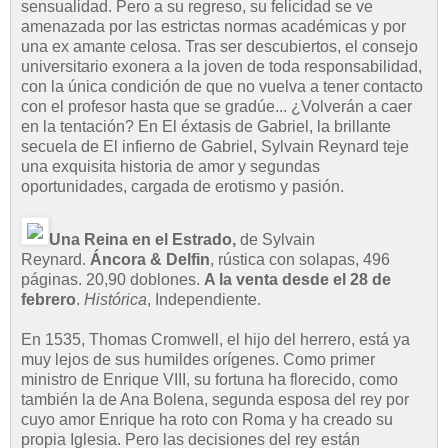
sensualidad. Pero a su regreso, su felicidad se ve
amenazada por las estrictas normas académicas y por
una ex amante celosa. Tras ser descubiertos, el consejo
universitario exonera a la joven de toda responsabilidad,
con la única condición de que no vuelva a tener contacto
con el profesor hasta que se gradúe... ¿Volverán a caer
en la tentación? En El éxtasis de Gabriel, la brillante
secuela de El infierno de Gabriel, Sylvain Reynard teje
una exquisita historia de amor y segundas
oportunidades, cargada de erotismo y pasión.
Una Reina en el Estrado,
de Sylvain
Reynard.
Áncora & Delfin
, rústica con solapas, 496
páginas. 20,90 doblones.
A la venta desde el 28 de
febrero
.
Histórica
, Independiente.
En 1535, Thomas Cromwell, el hijo del herrero, está ya
muy lejos de sus humildes orígenes. Como primer
ministro de Enrique VIII, su fortuna ha florecido, como
también la de Ana Bolena, segunda esposa del rey por
cuyo amor Enrique ha roto con Roma y ha creado su
propia Iglesia. Pero las decisiones del rey están