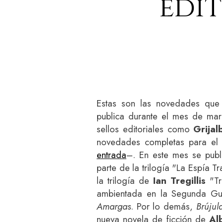
edi
Estas son las novedades qu
publica durante el mes de mar
sellos editoriales como
Grijal
novedades completas para el
entrada
–. En este mes se publ
parte de la trilogía "La Espía T
la trilogía de
Ian Tregillis
"Trí
ambientada en la Segunda G
Amargas
. Por lo demás,
Brújul
nueva novela de ficción de
Al