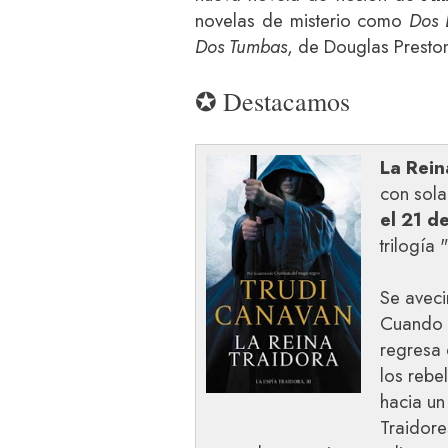
novelas de misterio como
Dos 
Dos Tumbas
, de Douglas Preston
✪ Destacamos
La Rein
con sola
el 21 d
trilogía 
Se aveci
Cuando L
regresa 
los rebe
hacia un
Traidore