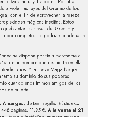
ntre kyralianos y Traidores. Por otra
ado a violar las leyes del Gremio de los
ra, con el fin de aprovechar la fuerza
propiedades mágicas inéditas. Estos
n quebrantar las bases del Gremio y
iana por completo… o podrían condenar a
, Sonea se dispone por fin a marcharse al
añía de un hombre que despierta en ella
ntradictorios. Y la nueva Maga Negra
a tanto su dominio de sus poderes
mio cuando unos íntimos amigos de los
dos de muerte.
as Amargas
, de Ian Tregillis. Rústica con
 448 páginas. 11,95 €.
A la venta el 21
zo
.
Ucronía fantástica
, primera entrega