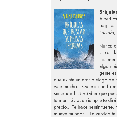
Brújula
Albert E
páginas.
Ficción
,
Nunca de
sincerid
nos ment
algo más
gente es
que existe un archipiélago de 
vale mucho... Quiero que form
sinceridad...» «Saber que pue
te mentirá, que siempre te dir
precio... Te hace sentir fuerte
mueve mundos... La verdad te h