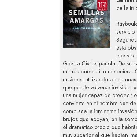
de la tri
Raybould
servicio
Segunda
está obs
que vio 
Guerra Civil española. De su c
miraba como si lo conociera. 
misiones utilizando a persona
que puede volverse invisible,
una mujer capaz de predecir el
convierte en el hombre que de
como sea la inminente invasió
brujos que apoyan, en la sombr
el dramático precio que habrá
muy superior al que habían im