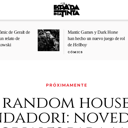
ómic de Geralt de
Mantic Games y Dark Horse
un relato de
han hecho un nuevo juego de rol
kowski
de
Hellboy
CÓMICS
PRÓXIMAMENTE
random hous
dadori: noved