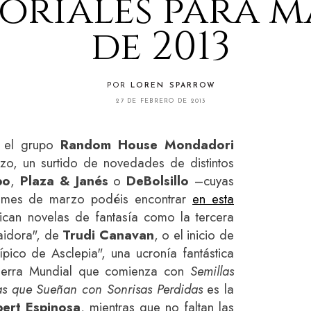
toriales para 
de 2013
POR
LOREN SPARROW
27 DE FEBRERO DE 2013
e el grupo
Random House Mondadori
zo, un surtido de novedades de distintos
bo
,
Plaza & Janés
o
DeBolsillo
–cuyas
 mes de marzo podéis encontrar
en esta
ican novelas de fantasía como la tercera
raidora", de
Trudi Canavan
, o el inicio de
pico de Asclepia", una ucronía fantástica
uerra Mundial que comienza con
Semillas
as que Sueñan con Sonrisas Perdidas
es la
bert Espinosa
, mientras que no faltan las