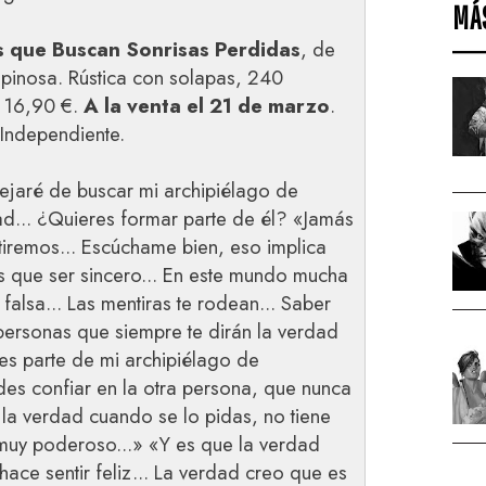
MÁ
s que Buscan Sonrisas Perdidas
, de
spinosa. Rústica con solapas, 240
 16,90 €.
A la venta el 21 de marzo
.
 Independiente.
jaré de buscar mi archipiélago de
ad... ¿Quieres formar parte de él? «Jamás
iremos... Escúchame bien, eso implica
 que ser sincero... En este mundo mucha
 falsa... Las mentiras te rodean... Saber
personas que siempre te dirán la verdad
es parte de mi archipiélago de
des confiar en la otra persona, que nunca
á la verdad cuando se lo pidas, no tiene
, muy poderoso...» «Y es que la verdad
ace sentir feliz... La verdad creo que es