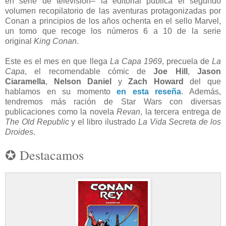
en serie de televisión– la editorial publica el segundo
volumen recopilatorio de las aventuras protagonizadas por
Conan a principios de los años ochenta en el sello Marvel,
un tomo que recoge los números 6 a 10 de la serie
original
King Conan
.
Este es el mes en que llega
La Capa 1969
, precuela de
La
Capa
, el recomendable cómic de
Joe Hill
,
Jason
Ciaramella
,
Nelson Daniel
y
Zach Howard
del que
hablamos en su momento
en esta reseña
. Además,
tendremos más ración de Star Wars con diversas
publicaciones como la novela
Revan
, la tercera entrega de
The Old Republic
y el libro ilustrado
La Vida Secreta de los
Droides
.
✪ Destacamos