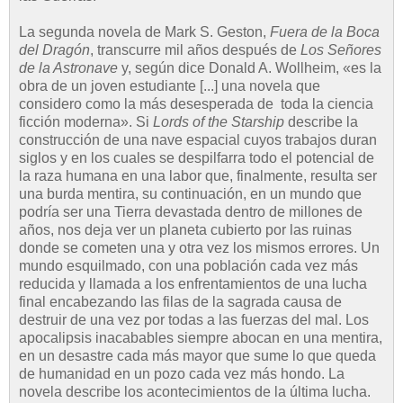
La segunda novela de Mark S. Geston,
Fuera de la Boca
del Dragón
, transcurre mil años después de
Los Señores
de la Astronave
y, según dice Donald A. Wollheim, «es la
obra de un joven estudiante [...] una novela que
considero como la más desesperada de toda la ciencia
ficción moderna». Si
Lords of the Starship
describe la
construcción de una nave espacial cuyos trabajos duran
siglos y en los cuales se despilfarra todo el potencial de
la raza humana en una labor que, finalmente, resulta ser
una burda mentira, su continuación, en un mundo que
podría ser una Tierra devastada dentro de millones de
años, nos deja ver un planeta cubierto por las ruinas
donde se cometen una y otra vez los mismos errores. Un
mundo esquilmado, con una población cada vez más
reducida y llamada a los enfrentamientos de una lucha
final encabezando las filas de la sagrada causa de
destruir de una vez por todas a las fuerzas del mal. Los
apocalipsis inacabables siempre abocan en una mentira,
en un desastre cada más mayor que sume lo que queda
de humanidad en un pozo cada vez más hondo. La
novela describe los acontecimientos de la última lucha.