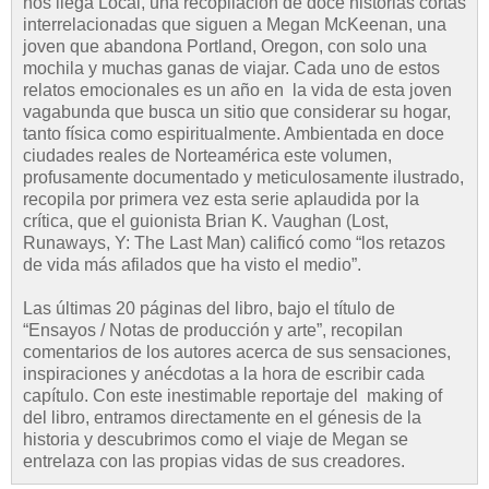
nos llega Local, una recopilación de doce historias cortas
interrelacionadas que siguen a Megan McKeenan, una
joven que abandona Portland, Oregon, con solo una
mochila y muchas ganas de viajar. Cada uno de estos
relatos emocionales es un año en la vida de esta joven
vagabunda que busca un sitio que considerar su hogar,
tanto física como espiritualmente. Ambientada en doce
ciudades reales de Norteamérica este volumen,
profusamente documentado y meticulosamente ilustrado,
recopila por primera vez esta serie aplaudida por la
crítica, que el guionista Brian K. Vaughan (Lost,
Runaways, Y: The Last Man) calificó como “los retazos
de vida más afilados que ha visto el medio”.
Las últimas 20 páginas del libro, bajo el título de
“Ensayos / Notas de producción y arte”, recopilan
comentarios de los autores acerca de sus sensaciones,
inspiraciones y anécdotas a la hora de escribir cada
capítulo. Con este inestimable reportaje del making of
del libro, entramos directamente en el génesis de la
historia y descubrimos como el viaje de Megan se
entrelaza con las propias vidas de sus creadores.