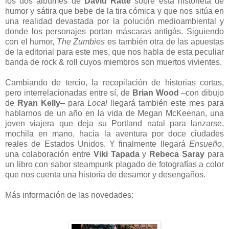
los dos álbumes de
David Ratte
sobre esta historieta de
humor y sátira que bebe de la tira cómica y que nos sitúa en
una realidad devastada por la polución medioambiental y
donde los personajes portan máscaras antigás. Siguiendo
con el humor,
The Zumbies
es también otra de las apuestas
de la editorial para este mes, que nos habla de esta peculiar
banda de rock & roll cuyos miembros son muertos vivientes.
Cambiando de tercio, la recopilación de historias cortas,
pero interrelacionadas entre sí, de
Brian Wood
–con dibujo
de
Ryan Kelly
– para
Local
llegará también este mes para
hablarnos de un año en la vida de Megan McKeenan, una
joven viajera que deja su Portland natal para lanzarse,
mochila en mano, hacia la aventura por doce ciudades
reales de Estados Unidos. Y finalmente llegará
Ensueño
,
una colaboración entre
Viki Tapada
y
Rebeca Saray
para
un libro con sabor steampunk plagado de fotografías a color
que nos cuenta una historia de desamor y desengaños.
Más información de las novedades: