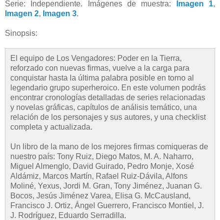
Serie: Independiente. Imágenes de muestra:
Imagen 1
,
Imagen 2
,
Imagen 3
.
Sinopsis:
El equipo de Los Vengadores: Poder en la Tierra,
reforzado con nuevas firmas, vuelve a la carga para
conquistar hasta la última palabra posible en torno al
legendario grupo superheroico. En este volumen podrás
encontrar cronologías detalladas de series relacionadas
y novelas gráficas, capítulos de análisis temático, una
relación de los personajes y sus autores, y una checklist
completa y actualizada.
Un libro de la mano de los mejores firmas comiqueras de
nuestro país: Tony Ruiz, Diego Matos, M. A. Naharro,
Miguel Almenglo, David Guirado, Pedro Monje, Xosé
Aldámiz, Marcos Martín, Rafael Ruiz-Dávila, Alfons
Moliné, Yexus, Jordi M. Gran, Tony Jiménez, Juanan G.
Bocos, Jesús Jiménez Varea, Elisa G. McCausland,
Francisco J. Ortiz, Ángel Guerrero, Francisco Montiel, J.
J. Rodríguez, Eduardo Serradilla.