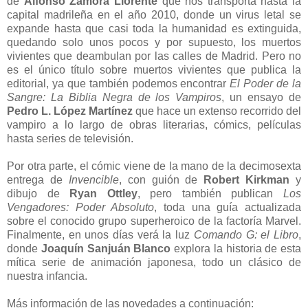
de
Alfonso Zamora Llorente
que nos transporta hasta la
capital madrileña en el año 2010, donde un virus letal se
expande hasta que casi toda la humanidad es extinguida,
quedando solo unos pocos y por supuesto, los muertos
vivientes que deambulan por las calles de Madrid. Pero no
es el único título sobre muertos vivientes que publica la
editorial, ya que también podemos encontrar
El Poder de la
Sangre: La Biblia Negra de los Vampiros
, un ensayo de
Pedro L. López Martínez
que hace un extenso recorrido del
vampiro a lo largo de obras literarias, cómics, películas
hasta series de televisión.
Por otra parte, el cómic viene de la mano de la decimosexta
entrega de
Invencible
, con guión de
Robert Kirkman
y
dibujo de
Ryan Ottley
, pero también publican
Los
Vengadores: Poder Absoluto
, toda una guía actualizada
sobre el conocido grupo superheroico de la factoría Marvel.
Finalmente, en unos días verá la luz
Comando G: el Libro
,
donde
Joaquín Sanjuán Blanco
explora la historia de esta
mítica serie de animación japonesa, todo un clásico de
nuestra infancia.
Más información de las novedades a continuación: