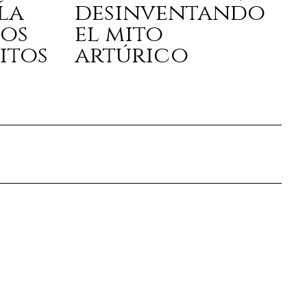
la
desinventando
los
el mito
itos
artúrico