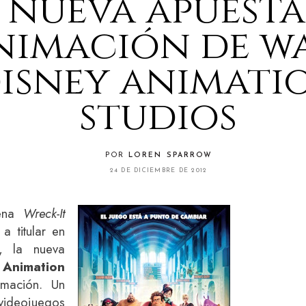
 nueva apuesta
nimación de w
isney animati
studios
POR
LOREN SPARROW
24 DE DICIEMBRE DE 2012
rena
Wreck-It
 titular en
, la nueva
Animation
mación. Un
ideojuegos