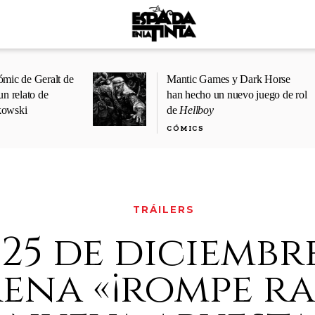
ómic de Geralt de
Mantic Games y Dark Horse
un relato de
han hecho un nuevo juego de rol
kowski
de
Hellboy
CÓMICS
TRÁILERS
 25 de diciembr
ena «¡rompe ra