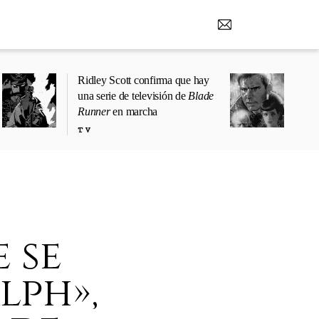
Ridley Scott confirma que hay
una serie de televisión de
Blade
Runner
en marcha
TV
e se
lph»,