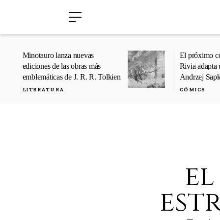
›
›
Minotauro lanza nuevas
El próximo c
ediciones de las obras más
Rivia adapta 
emblemáticas de J. R. R. Tolkien
Andrzej Sap
LITERATURA
CÓMICS
el
estr