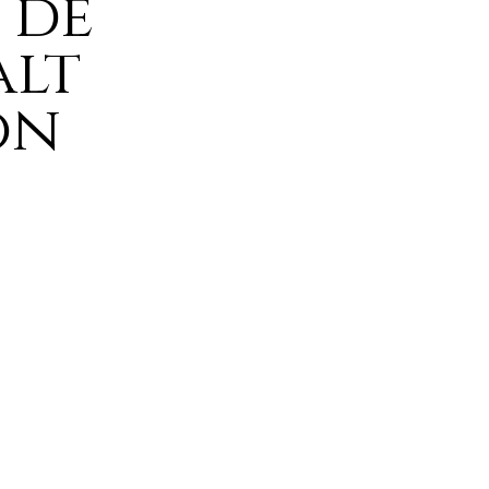
 de
alt
on