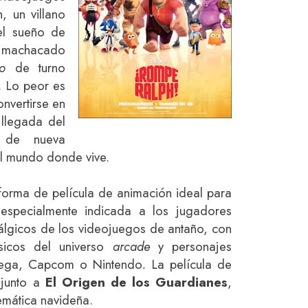
, un villano
el sueño de
 machacado
zo
de turno
. Lo peor es
nvertirse en
 llegada del
o de nueva
el mundo donde vive.
orma de película de animación ideal para
, especialmente indicada a los jugadores
tálgicos de los videojuegos de antaño, con
ásicos del universo
arcade
y personajes
ega, Capcom o Nintendo
.
La película de
 junto a
El Origen de los Guardianes
,
emática navideña.