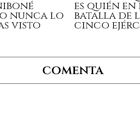
niboné
es quién en 
o nunca lo
batalla de 
as visto
cinco ejérc
comenta