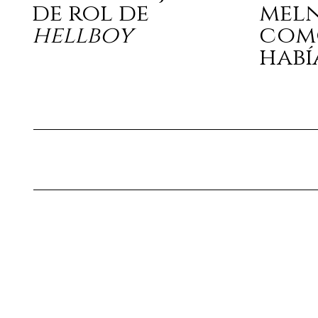
de rol de
mel
hellboy
com
habí