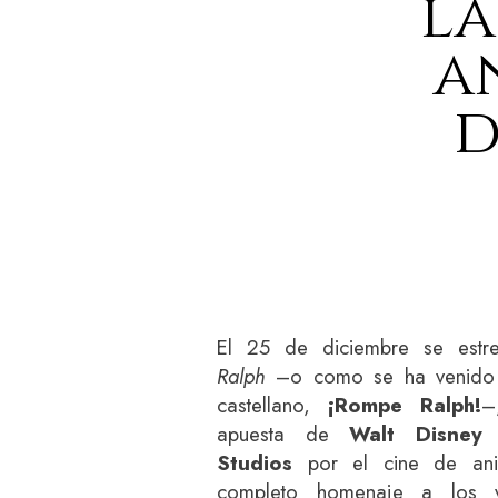
la
a
d
El 25 de diciembre se est
Ralph
–o como se ha venido a
castellano,
¡Rompe Ralph!
–
apuesta de
Walt Disney 
Studios
por el cine de ani
completo homenaje a los v