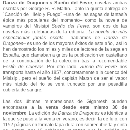
Danza de Dragones
y
Sueño del Fevre
, novelas ambas
escritas por George R. R. Martin. Tanto la quinta entrega de
"Canción de Hielo y Fuego" –una de las sagas de fantasía
épica más populares del momento– como la novela de
vampiros del Misisipi
Sueño del Fevre
, son dos de las
novelas más celebradas de la editorial.
La novela río más
espectacular jamás escrita
–hablamos de
Danza de
Dragones
– es uno de los mayores éxitos de este año, así lo
han demostrado los miles y miles de lectores de la saga en
España, que clamaban a gritos la publicación en castellano
de la continuación de la colección tras la recomendable
Festín de Cuervos
. Por otro lado,
Sueño del Fevre
nos
transporta hasta el año 1857, concretamente a la cuenca del
Misisipi, pero el sueño del capitán Marsh de ser el vapor
más rápido del río se verá truncado por una pesadilla
cubierta de sangre.
Las dos últimas reimpresiones de Gigamesh pueden
encontrarse
a la venta desde este mismo 30 de
noviembre
. La edición de
Danza de Dragones
es idéntica a
la que se puso a la venta en verano, es decir, la de lujo, con
1152 páginas en formato tapa dura con sobrecubierta y cinta