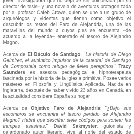
joven investigadora que no deja de ser boicoteada por su
director de tesis– y una novela de aventuras protagonizada
por el profesor Caleb Crowe, quien se une a un grupo de
arqueólogos y videntes que tienen como objetivo el
descubrir los restos del Faro de Alejandría, una de las
maravillas del mundo a cuyos pies se encuentra –de
acuerdo a la leyenda– enterrado el tesoro de Alejandro
Magno.
Acerca de
El Báculo de Santiago
: "
La historia de Diego
Gelmírez, el auténtico impulsor de la catedral de Santiago
de Compostela como refugio de fieles peregrinos
."
Tracy
Saunders
es asesora pedagógica e hipnoterapeuta
fascinada por la historia de la Iglesia primitiva. Posee varios
másteres en Filosofía y Lingüística Aplicada. Nacida en
Inglaterra, después de haber vivido 23 años en Canadá, en
la actualidad considera España su hogar.
Acerca de
Objetivo Faro de Alejandría
: "
¿Bajo sus
escombros se encuentra el tesoro perdido de Alejandro
Magno? Habrá que descifrar siete códigos para sortear las
trampas asesinas
."
David Sakmyster
, guionista y
galardonado autor literario, vive al norte del estado de