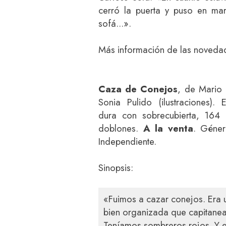
cerró la puerta y puso en ma
sofá...».
Más información de las noveda
Caza de Conejos
, de Mario 
Sonia Pulido (ilustraciones).
dura con sobrecubierta, 164
doblones.
A la venta
. Género
Independiente.
Sinopsis:
«Fuimos a cazar conejos. Era 
bien organizada que capitaneab
Teníamos sombreros rojos. Y 