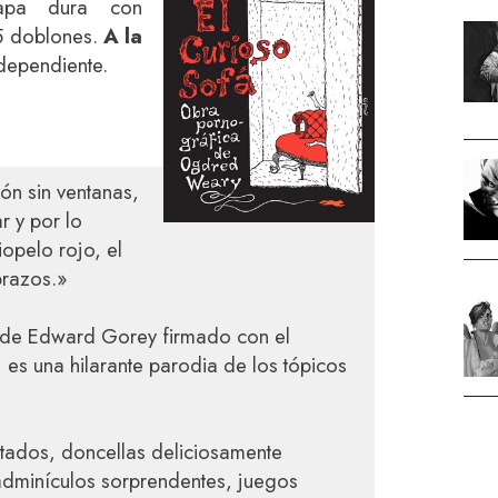
 tapa dura con
95 doblones.
A la
ndependiente.
ón sin ventanas,
r y por lo
opelo rojo, el
brazos.»
co de Edward Gorey firmado con el
s una hilarante parodia de los tópicos
tados, doncellas deliciosamente
 adminículos sorprendentes, juegos