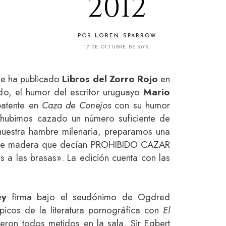
2012
POR
LOREN SPARROW
17 DE OCTUBRE DE 2012
ue ha publicado
Libros del Zorro Rojo
en
do, el humor del escritor uruguayo
Mario
atente en
Caza de Conejos
con su humor
 hubimos cazado un número suficiente de
nuestra hambre milenaria, preparamos una
s de madera que decían PROHIBIDO CAZAR
a las brasas». La edición cuenta con las
ey
firma bajo el seudónimo de Ogdred
picos de la literatura pornográfica con
El
ieron todos metidos en la sala, Sir Egbert