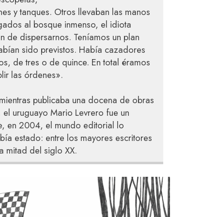
nes y tanques. Otros llevaban las manos
gados al bosque inmenso, el idiota
en de dispersarnos. Teníamos un plan
habían sido previstos. Había cazadores
os, de tres o de quince. En total éramos
ir las órdenes».
mientras publicaba una docena de obras
 el uruguayo Mario Levrero fue un
te, en 2004, el mundo editorial lo
ía estado: entre los mayores escritores
 mitad del siglo XX.