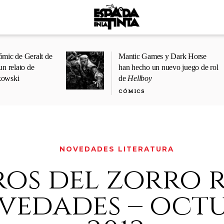
ómic de Geralt de
Mantic Games y Dark Horse
un relato de
han hecho un nuevo juego de rol
kowski
de
Hellboy
CÓMICS
NOVEDADES LITERATURA
ros del zorro r
vedades – oct