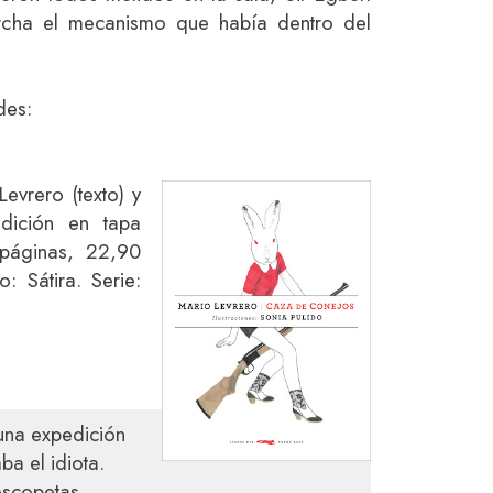
rcha el mecanismo que había dentro del
des:
Levrero (texto) y
 Edición en tapa
 páginas, 22,90
: Sátira. Serie:
una expedición
a el idiota.
escopetas,