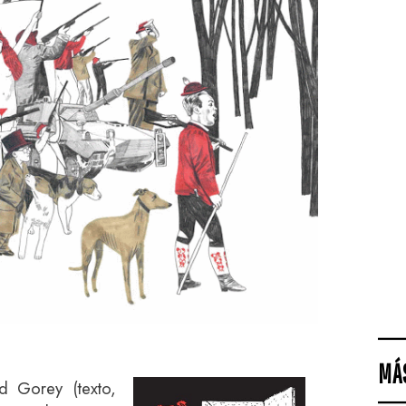
MÁ
 Gorey (texto,