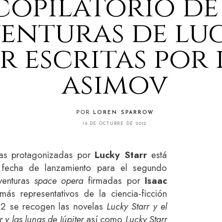
copilatorio de
enturas de lu
r escritas por 
asimov
POR
LOREN SPARROW
16 DE OCTUBRE DE 2012
las protagonizadas por
Lucky Starr
está
 fecha de lanzamiento para el segundo
aventuras
space opera
firmadas por
Isaac
ás representativos de la ciencia-ficción
 2 se recogen las novelas
Lucky Starr y el
r y las lunas de Júpiter
así como
Lucky Starr