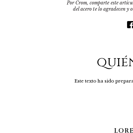
Por Crom, comparte este artícul
del acero te lo agradecen y 
quié
Este texto ha sido prepa
LOR