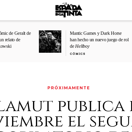
ómic de Geralt de
Mantic Games y Dark Horse
un relato de
han hecho un nuevo juego de rol
kowski
de
Hellboy
CÓMICS
PRÓXIMAMENTE
lamut publica 
iembre el seg