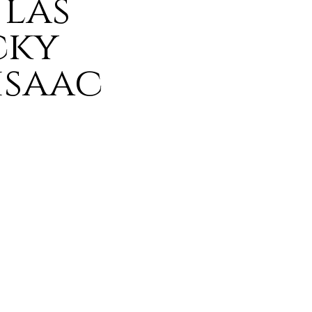
 las
cky
isaac