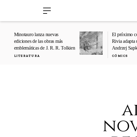
›
›
Minotauro lanza nuevas
El próximo c
ediciones de las obras más
Rivia adapta 
emblemáticas de J. R. R. Tolkien
Andrzej Sap
LITERATURA
CÓMICS
a
nov