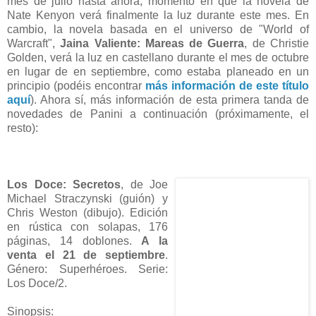
mes de julio hasta ahora, momento en que la novela de
Nate Kenyon verá finalmente la luz durante este mes. En
cambio, la novela basada en el universo de "World of
Warcraft",
Jaina Valiente: Mareas de Guerra
, de Christie
Golden, verá la luz en castellano durante el mes de octubre
en lugar de en septiembre, como estaba planeado en un
principio (podéis encontrar
más información de este título
aquí
). Ahora sí, más información de esta primera tanda de
novedades de Panini a continuación (próximamente, el
resto):
Los Doce: Secretos
, de Joe
Michael Straczynski (guión) y
Chris Weston (dibujo). Edición
en rústica con solapas, 176
páginas, 14 doblones.
A la
venta el 21 de septiembre
.
Género: Superhéroes. Serie:
Los Doce/2.
Sinopsis: