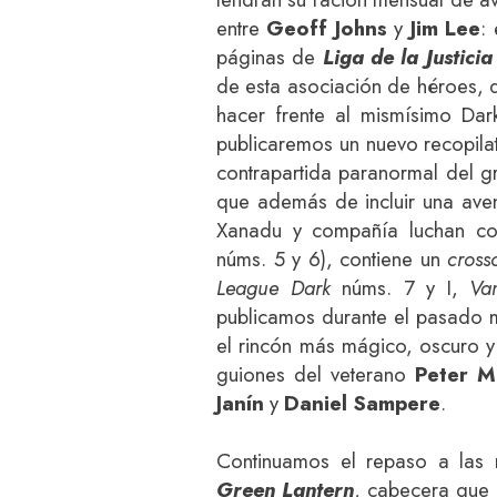
entre
Geoff Johns
y
Jim Lee
:
páginas de
Liga de la Justicia
de esta asociación de héroes, q
hacer frente al mismísimo Dark
publicaremos un nuevo recopila
contrapartida paranormal del 
que además de incluir una ave
Xanadu y compañía luchan con
núms. 5 y 6), contiene un
cross
League Dark
núms. 7 y I,
Va
publicamos durante el pasado m
el rincón más mágico, oscuro y
guiones del veterano
Peter Mi
Janín
y
Daniel Sampere
.
Continuamos el repaso a las 
Green Lantern
, cabecera que 