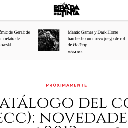
ómic de Geralt de
Mantic Games y Dark Horse
un relato de
han hecho un nuevo juego de rol
kowski
de
Hellboy
CÓMICS
PRÓXIMAMENTE
catálogo del 
ecc): novedades