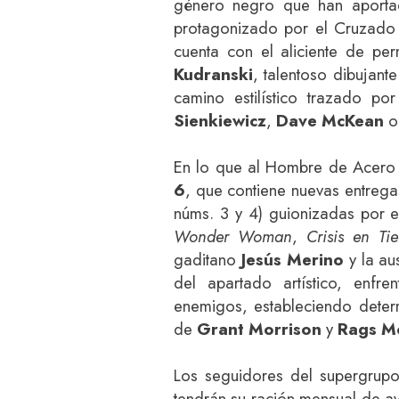
género negro que han aportad
protagonizado por el Cruzado
cuenta con el aliciente de pe
Kudranski
, talentoso dibujan
camino estilístico trazado por
Sienkiewicz
,
Dave McKean
En lo que al Hombre de Acero 
6
, que contiene nuevas entrega
núms. 3 y 4) guionizadas por e
Wonder Woman
,
Crisis en Tie
gaditano
Jesús Merino
y la au
del apartado artístico, enfre
enemigos, estableciendo dete
de
Grant Morrison
y
Rags M
Los seguidores del supergrupo
tendrán su ración mensual de a