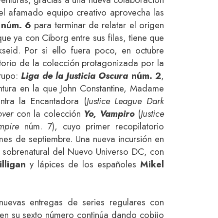
 el afamado equipo creativo aprovecha las
núm. 6
para terminar de relatar el origen
ue ya con Ciborg entre sus filas, tiene que
seid. Por si ello fuera poco, en octubre
torio de la colección protagonizada por la
grupo:
Liga de la Justicia Oscura
núm. 2
,
ntura en la que John Constantine, Madame
tra la Encantadora (
Justice League Dark
over
con la colección
Yo, Vampiro
(
Justice
mpire
núm. 7), cuyo primer recopilatorio
es de septiembre. Una nueva incursión en
 sobrenatural del Nuevo Universo DC, con
lligan
y lápices de los españoles
Mikel
nuevas entregas de series regulares con
en su sexto número continúa dando cobijo