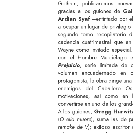
Gotham, publicaremos nueva
gracias a los guiones de
Gai
Ardian Syaf
–entintado por e
a ocupar un lugar de privilegio 
segundo tomo recopilatorio 
cadencia cuatrimestral que en
Wayne como invitado especial. 
con el Hombre Murciélago e
Prejuicio
, serie limitada de 
volumen encuadernado en 
protagonista, la obra dirige una
enemigos del Caballero Os
motivaciones, así como en l
convertirse en uno de los gran
A los guiones,
Gregg Hurwit
(
O ella muere
), suma las de pr
remake de V
); exitoso escritor