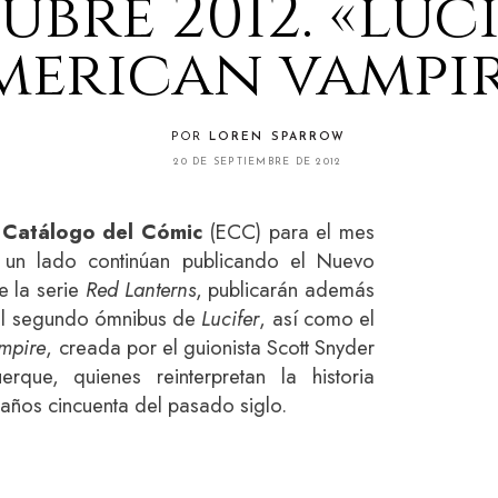
bre 2012. «luci
merican vampire
POR
LOREN SPARROW
20 DE SEPTIEMBRE DE 2012
 Catálogo del Cómic
(ECC) para el mes
 un lado continúan publicando el Nuevo
e la serie
Red Lanterns
, publicarán además
el segundo ómnibus de
Lucifer
, así como el
mpire
, creada por el guionista Scott Snyder
rque, quienes reinterpretan la historia
años cincuenta del pasado siglo.