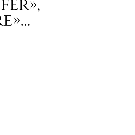
fer»,
»...