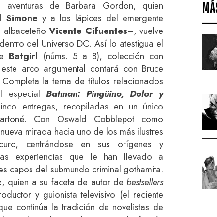
MÁ
s aventuras de Barbara Gordon, quien
l Simone
y a los lápices del emergente
l albaceteño
Vicente Cifuentes
–, vuelve
dentro del Universo DC. Así lo atestigua el
de
Batgirl
(núms. 5 a 8), colección con
 este arco argumental contará con Bruce
Completa la terna de títulos relacionados
l especial
Batman: Pingüino, Dolor y
cinco entregas, recopiladas en un único
cartoné. Con Oswald Cobblepot como
 nueva mirada hacia uno de los más ilustres
curo, centrándose en sus orígenes y
as experiencias que le han llevado a
des capos del submundo criminal gothamita.
z
, quien a su faceta de autor de
bestsellers
oductor y guionista televisivo (el reciente
 que continúa la tradición de novelistas de