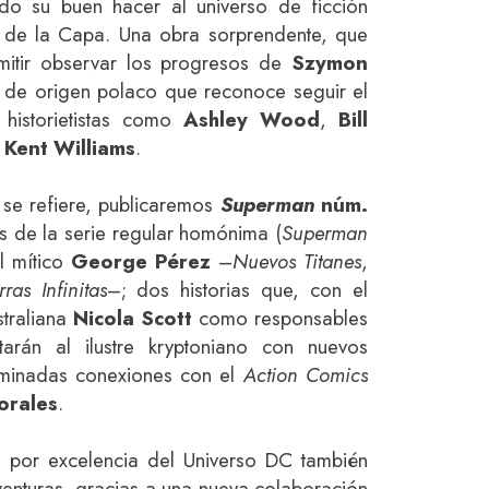
o su buen hacer al universo de ficción
 de la Capa. Una obra sorprendente, que
rmitir observar los progresos de
Szymon
te de origen polaco que reconoce seguir el
 historietistas como
Ashley Wood
,
Bill
o
Kent Williams
.
se refiere, publicaremos
Superman
núm.
s de la serie regular homónima (
Superman
l mítico
George Pérez
–
Nuevos Titanes
,
rras Infinitas
–; dos historias que, con el
straliana
Nicola Scott
como responsables
ntarán al ilustre kryptoniano con nuevos
rminadas conexiones con el
Action Comics
orales
.
 por excelencia del Universo DC también
venturas, gracias a una nueva colaboración