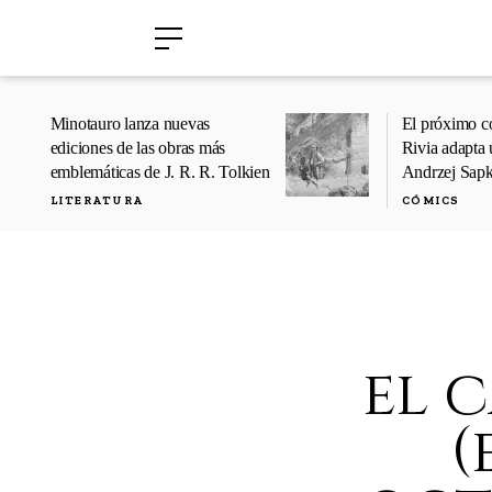
›
›
Minotauro lanza nuevas
El próximo c
ediciones de las obras más
Rivia adapta 
emblemáticas de J. R. R. Tolkien
Andrzej Sap
LITERATURA
CÓMICS
el 
(