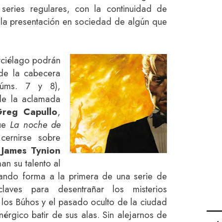
eries regulares, con la continuidad de
n la presentación en sociedad de algún que
rciélago podrán
 de la cabecera
ms. 7 y 8),
de la aclamada
reg Capullo
,
que
La noche de
ernirse sobre
,
James Tynion
n su talento al
dando forma a la primera de una serie de
laves para desentrañar los misterios
 los Búhos y el pasado oculto de la ciudad
nérgico batir de sus alas. Sin alejarnos de