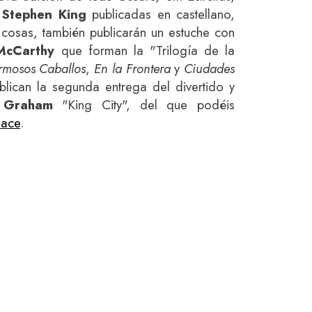
e
Stephen King
publicadas en castellano,
s cosas, también publicarán un estuche con
McCarthy
que forman la "Trilogía de la
rmosos Caballos
,
En la Frontera
y
Ciudades
blican la segunda entrega del divertido y
 Graham
"King City", del que podéis
lace
.