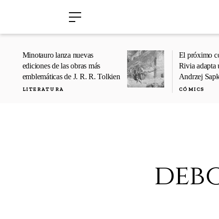
›
›
Minotauro lanza nuevas
El próximo c
ediciones de las obras más
Rivia adapta 
emblemáticas de J. R. R. Tolkien
Andrzej Sap
LITERATURA
CÓMICS
debo