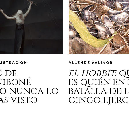
LUSTRACIÓN
ALLENDE VALINOR
c de
el hobbit
: 
niboné
es quién en 
o nunca lo
batalla de 
as visto
cinco ejérc