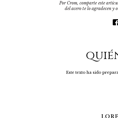
Por Crom, comparte este artícul
del acero te lo agradecen y 
quié
Este texto ha sido prepa
LOR