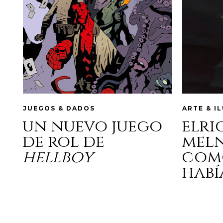
JUEGOS & DADOS
ARTE & I
un nuevo juego
elri
de rol de
mel
hellboy
com
habí