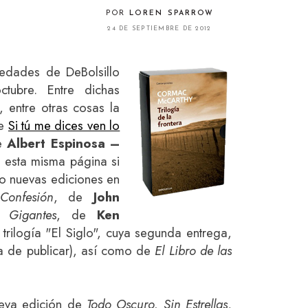
POR
LOREN SPARROW
24 DE SEPTIEMBRE DE 2012
edades de DeBolsillo
ubre. Entre dichas
entre otras cosas la
de
Si tú me dices ven lo
e
Albert Espinosa –
 esta misma página si
mo nuevas ediciones en
Confesión
, de
John
 Gigantes
, de
Ken
trilogía "El Siglo", cuya segunda entrega,
a de publicar), así como de
El Libro de las
eva edición de
Todo Oscuro, Sin Estrellas
,