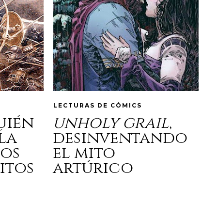
LECTURAS DE CÓMICS
quién
unholy grail
,
la
desinventando
los
el mito
itos
artúrico