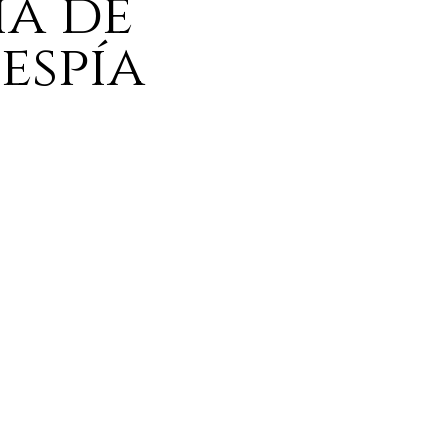
ía de
espía