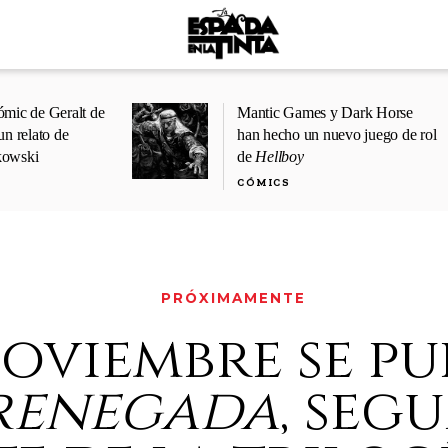
ómic de Geralt de
Mantic Games y Dark Horse
un relato de
han hecho un nuevo juego de rol
kowski
de
Hellboy
CÓMICS
PRÓXIMAMENTE
oviembre se pu
renegada
, seg