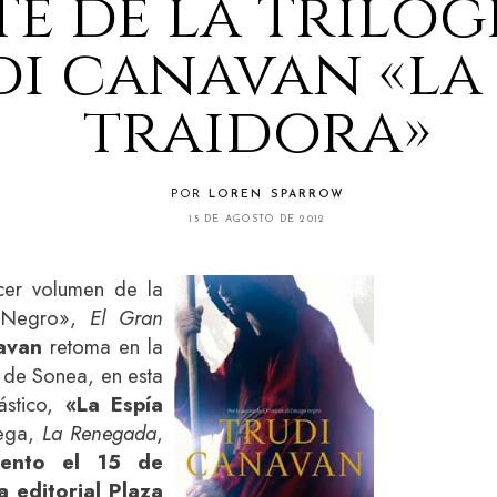
te de la trilog
i canavan «la 
traidora»
POR
LOREN SPARROW
15 DE AGOSTO DE 2012
cer volumen de la
o Negro»,
El Gran
avan
retoma en la
s de Sonea, en esta
ástico,
«La Espía
rega,
La Renegada
,
iento el 15 de
 editorial Plaza