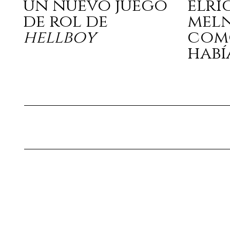
un nuevo juego
elri
de rol de
mel
hellboy
com
habí