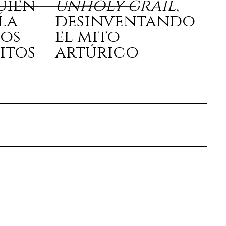
quién
unholy grail
,
la
desinventando
los
el mito
itos
artúrico