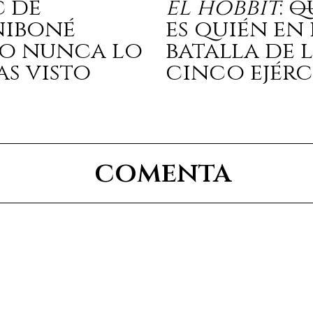
c de
el hobbit
: 
niboné
es quién en 
o nunca lo
batalla de 
as visto
cinco ejérc
comenta