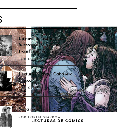
S
La novela
Hellboy: Los
huesos de los gigantes
se
transforma en cómic
POR LOREN SPARROW
Lectura:
Batman: Caballero
Blanco
POR CYRAM
Saga
regresa en 2022
POR LOREN SPARROW
LECTURAS DE CÓMICS