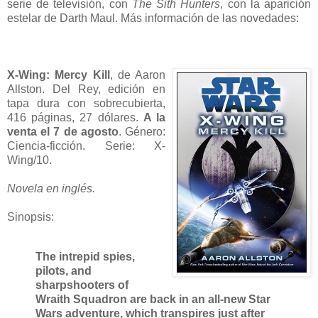
serie de televisión, con
The Sith Hunters
, con la aparición
estelar de Darth Maul.
Más información de las novedades:
X-Wing: Mercy Kill
, de Aaron
Allston. Del Rey, edición en
tapa dura con sobrecubierta,
416 páginas, 27 dólares.
A la
venta el 7 de agosto
. Género:
Ciencia-ficción. Serie: X-
Wing/10.
Novela en inglés.
Sinopsis:
The intrepid spies,
pilots, and
sharpshooters of
Wraith Squadron are back in an all-new Star
Wars adventure, which transpires just after