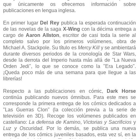
que únicamente os ofrecemos información sobre
publicaciones en lengua inglesa.
En primer lugar
Del Rey
publica la esperada continuación
de las novelas de la saga
X-Wing
con la décima entrega a
cargo de
Aaron Allston
, escritor de casi toda la serie al
completo salvo por los primeros volúmenes, obra de
Michael A. Stackpole. Su título es
Mercy Kill
y se ambientará
durante diversos periodos de la cronología de Star Wars,
desde la derrota del Imperio hasta más allá de "La Nueva
Orden Jedi", lo que se conoce como la "Era Legado".
¡Queda poco más de una semana para que llegue a las
librerías!
Respecto a las publicaciones en cómic,
Dark Horse
continúa publicando nuevos ómnibus. Para este mes se
corresponde la primera entrega de los cómics dedicados a
"Las Guerras Clon" (la colección previa a la serie de
televisión en 3D). Recoge los volúmenes publicados en
castellano:
La defensa de Kamino
,
Victorias y Sacrificios
y
Luz y Oscuridad
. Por lo demás, se publica una nueva
entrega de los cómics juveniles basados, esta vez sí, en la