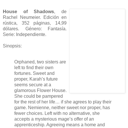
House of Shadows
, de
Rachel Neumeier. Edición en
rústica, 352 páginas, 14,99
dólares. Género: Fantasía.
Serie: Independiente.
Sinopsis:
Orphaned, two sisters are
left to find their own
fortunes. Sweet and
proper, Karah’s future
seems secure at a
glamorous Flower House.
She could be pampered
for the rest of her life… if she agrees to play their
game. Nemienne, neither sweet nor proper, has
fewer choices. Left with no alternative, she
accepts a mysterious mage’s offer of an
apprenticeship. Agreeing means a home and