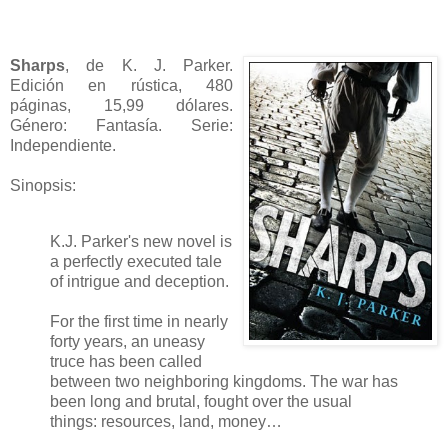
Sharps
, de K. J. Parker.
Edición en rústica, 480
páginas, 15,99 dólares.
Género: Fantasía. Serie:
Independiente.
Sinopsis:
K.J. Parker's new novel is
a perfectly executed tale
of intrigue and deception.
For the first time in nearly
forty years, an uneasy
truce has been called
between two neighboring kingdoms. The war has
been long and brutal, fought over the usual
things: resources, land, money…