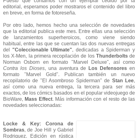
Puesto que contamos con un ejemplar cedido por la
editorial, esperamos poder mostraros el contenido del libro
en breve, en forma de fotoreseña.
Por otro lado, hemos hecho una selección de novedades
que la editorial publica este mes. Entre ellas una selección
de lanzamientos superheroicos, como viene siendo
habitual, entre las que se cuentan las dos nuevas entregas
del
"Coleccionable Ultimate"
, dedicadas a Spiderman y
los X-Men, la primera recopilación de los
Thunderbolts
de
Norman Osborn en formato "Marvel Deluxe", así como
Contra los Dioses
, una aventura de
Los Defensores
en
formato "Marvel Gold". Publican también un nuevo
recopilatorio de "El Asombroso Spiderman" de
Stan Lee
,
así como una nueva entrega, la tercera para ser más
exactos, de los cómics basados en el popular videojuego de
BioWare,
Mass Effect
. Más información con el resto de las
novedades seleccionadas:
Locke & Key: Corona de
Sombras
, de Joe Hill y Gabriel
Rodriguez. Edición en rústica