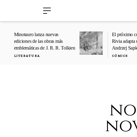
›
›
Minotauro lanza nuevas
El próximo c
ediciones de las obras más
Rivia adapta 
emblemáticas de J. R. R. Tolkien
Andrzej Sap
LITERATURA
CÓMICS
no
nov