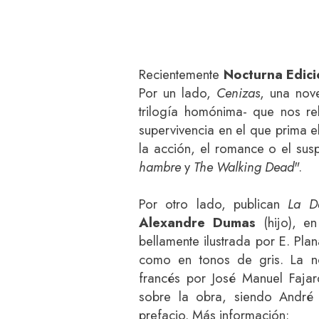
Recientemente
Nocturna Edic
Por un lado,
Cenizas
, una no
trilogía homónima- que nos rel
supervivencia en el que prima e
la acción, el romance o el su
hambre
y
The Walking Dead
".
Por otro lado, publican
La D
Alexandre Dumas
(hijo), en
bellamente ilustrada por E. Pla
como en tonos de gris. La n
francés por José Manuel Fajar
sobre la obra, siendo André
prefacio. Más información: