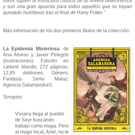
libros siguen la estructura clásica de la novela detectivesca
y son una gran apuesta para todos aquellos que se hayan
quedado huérfanos tras el final de
Harry Potter
."
Más información de los dos primeros títulos de la colección:
La Epidemia Misteriosa
, de
Ana Alonso y Javier Pelegrín
(ilustraciones). Edición en
cartoné blando, 272 páginas,
12,95 doblones. Género:
Fantasía. Serie: Malaz:
Agencia Salamandra/1.
Sinopsis:
Viviana llega al pueblo
de Seyr buscando
trabajo como maga. Pero
al mago local, Ariel, no le