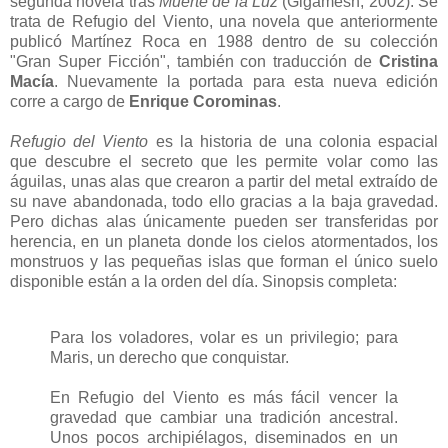
segunda novela tras
Muerte de la Luz
(Gigamesh, 2002). Se
trata de Refugio del Viento, una novela que anteriormente
publicó Martínez Roca en 1988 dentro de su colección
"Gran Super Ficción", también con traducción de
Cristina
Macía
. Nuevamente la portada para esta nueva edición
corre a cargo de
Enrique Corominas
.
Refugio del Viento
es la historia de una colonia espacial
que descubre el secreto que les permite volar como las
águilas, unas alas que crearon a partir del metal extraído de
su nave abandonada, todo ello gracias a la baja gravedad.
Pero dichas alas únicamente pueden ser transferidas por
herencia, en un planeta donde los cielos atormentados, los
monstruos y las pequeñas islas que forman el único suelo
disponible están a la orden del día. Sinopsis completa:
Para los voladores, volar es un privilegio; para
Maris, un derecho que conquistar.
En Refugio del Viento es más fácil vencer la
gravedad que cambiar una tradición ancestral.
Unos pocos archipiélagos, diseminados en un