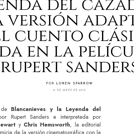
enda del cazad
 versión adap
l cuento clás
da en la pelíc
rupert sander
POR
LOREN SPARROW
31 DE MAYO DE 2012
a de
Blancanieves y la Leyenda del
 por Rupert Sanders e interpretada por
tewart
y
Chris Hemsworth
, la editorial
imicia de la versión cinematográfica con la