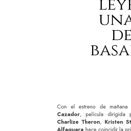
ley
una
de
basa
Con el estreno de mañan
Cazador
, película dirigida
Charlize Theron
,
Kristen S
Alfaguara
hace coincidir la pr