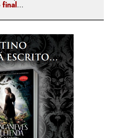
 final
…