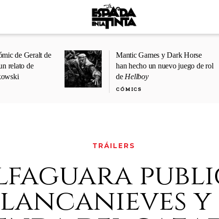
ómic de Geralt de
Mantic Games y Dark Horse
un relato de
han hecho un nuevo juego de rol
kowski
de
Hellboy
CÓMICS
TRÁILERS
lfaguara publi
blancanieves y