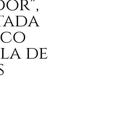
or",
tada
ico
ula de
s