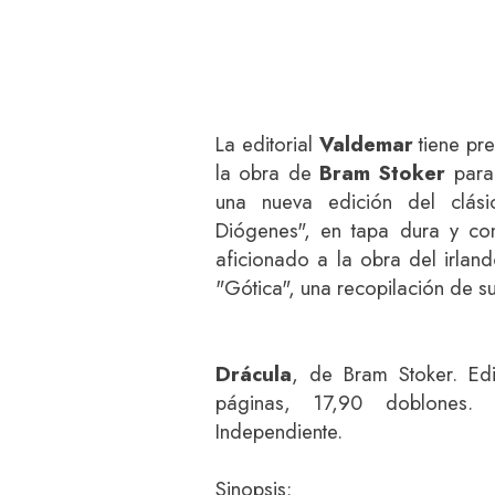
La editorial
Valdemar
tiene pr
la obra de
Bram Stoker
para 
una nueva edición del clás
Diógenes", en tapa dura y con
aficionado a la obra del irlan
"Gótica", una recopilación de s
Drácula
, de Bram Stoker. Ed
páginas, 17,90 doblones. G
Independiente.
Sinopsis: