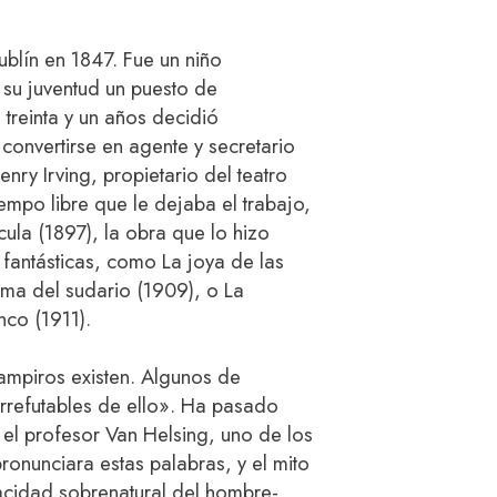
blín en 1847. Fue un niño
su juventud un puesto de
 treinta y un años decidió
onvertirse en agente y secretario
enry Irving, propietario del teatro
empo libre que le dejaba el trabajo,
cula (1897), la obra que lo hizo
s fantásticas, como La joya de las
dama del sudario (1909), o La
co (1911).
ampiros existen. Algunos de
rrefutables de ello». Ha pasado
el profesor Van Helsing, uno de los
ronunciara estas palabras, y el mito
pacidad sobrenatural del hombre-