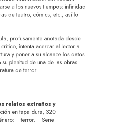
rse a los nuevos tiempos: infinidad
as de teatro, cómics, etc., así lo
cula, profusamente anotada desde
 crítico, intenta acercar al lector a
ctura y poner a su alcance los datos
n su plenitud de una de las obras
atura de terror.
os relatos extraños y
ición en tapa dura, 320
ero: terror. Serie: