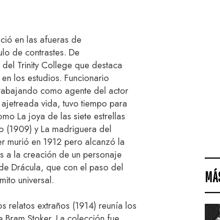
ció en las afueras de
ulo de contrastes. De
 del Trinity College que destaca
en los estudios. Funcionario
trabajando como agente del actor
 ajetreada vida, tuvo tiempo para
omo La joya de las siete estrellas
o (1909) y La madriguera del
er murió en 1912 pero alcanzó la
ias a la creación de un personaje
nde Drácula, que con el paso del
MÁ
mito universal.
os relatos extraños (1914) reunía los
e Bram Stoker. La colección fue