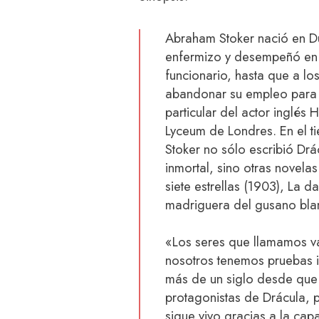
Abraham Stoker nació en Du
enfermizo y desempeñó en 
funcionario, hasta que a los
abandonar su empleo para c
particular del actor inglés H
Lyceum de Londres. En el ti
Stoker no sólo escribió Drá
inmortal, sino otras novela
siete estrellas (1903), La 
madriguera del gusano blan
«Los seres que llamamos v
nosotros tenemos pruebas i
más de un siglo desde que 
protagonistas de Drácula, p
sigue vivo gracias a la ca