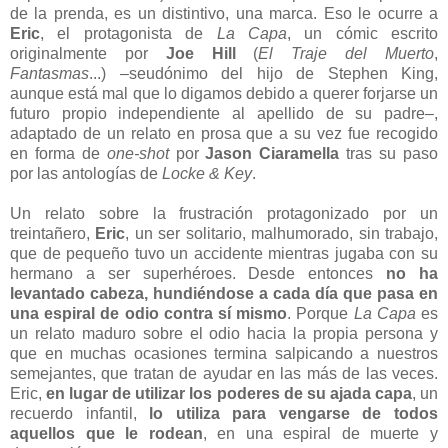
de la prenda, es un distintivo, una marca. Eso le ocurre a
Eric
, el protagonista de
La Capa
, un cómic escrito
originalmente por
Joe Hill
(
El Traje del Muerto
,
Fantasmas
...) –seudónimo del hijo de Stephen King,
aunque está mal que lo digamos debido a querer forjarse un
futuro propio independiente al apellido de su padre
–
,
adaptado de un relato en prosa que a su vez fue recogido
en forma de
one-shot
por
Jason Ciaramella
tras su paso
por las antologías de
Locke & Key
.
Un relato sobre la frustración protagonizado por un
treintañero,
Eric
, un ser solitario, malhumorado, sin trabajo,
que de pequeño tuvo un accidente mientras jugaba con su
hermano a ser superhéroes. Desde entonces
no ha
levantado cabeza, hundiéndose a cada día que pasa en
una espiral de odio contra sí mismo
. Porque
La Capa
es
un relato maduro sobre el odio hacia la propia persona y
que en muchas ocasiones termina salpicando a nuestros
semejantes, que tratan de ayudar en las más de las veces.
Eric,
en lugar de utilizar los poderes de su ajada capa
, un
recuerdo infantil,
lo utiliza para vengarse de todos
aquellos que le rodean
, en una espiral de muerte y