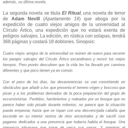
además, su última novela.
La segunda novela se titula
El Ritual
, una novela de terror
de
Adam Nevill
(
Apartamento 16
) que aboga por la
expedición de cuatro viejos amigos de la universidad al
Círculo Ártico, una expedición que no estará exenta de
peligros salvajes. La edición, en rústica con solapas, tendrá
368 páginas y costará 18 doblones. Sinopsis:
Cuatro viejos amigos de la universidad se reúnen de nuevo para recorrer
los parajes salvajes del Círculo Ártico escandinavo y revivir los viejos
tiempos. Pero pronto descubren que la vida les ha llevado por caminos
diferentes y que poco tienen ya en común.
Con el paso de los días, las desavenencias se van convirtiendo en
obstáculos que añadir a los que presenta el terreno virgen y boscoso que
pisan y a los problemas derivados de la poca preparación del grupo de
excursionistas. Perdidos, hambrientos y rodeados por un bosque que no
parece haber sido pisado durante milenios, no parece que la situación
pueda empeorar, hasta que se topan con una desvencijada cabaña que
esconde en su interior rastros de ritos ancestrales y de sacrifi cios
paganos dedicados a una presencia que todavía habita el bosque. Una
presencia inhumana que sigue de cerca sus pasos. Y mientras el